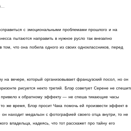
ой…
 справиться с эмоциональными проблемами прошлого и на
несса пытаются направить в нужное русло так внезапно
 том, что она побила одного из своих одноклассников, перед
 на вечере, который организовывает французский посол, но он
горизонте рисуется некто третий. Блэр советует Серене не спешит
ге привело к обратному эффекту — не спеша тикающие часы
 то же время, Блэр просит Чака помочь ей произвести эффект в
о он находит медальон с фотографией своего отца внутри, то не
кого владельца, надеясь, что тот расскажет про тайну его