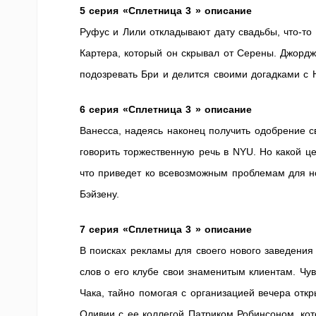
5 серия «Сплетница 3 » описание
Руфус и Лили откладывают дату свадьбы, что-то 
Картера, который он скрывал от Серены. Джорджи
подозревать Бри и делится своими догадками с 
6 серия «Сплетница 3 » описание
Ванесса, надеясь наконец получить одобрение с
говорить торжественную речь в NYU. Но какой 
что приведет ко всевозможным проблемам для н
Бэйзену.
7 серия «Сплетница 3 » описание
В поисках рекламы для своего нового заведения
слов о его клубе свои знаменитым клиентам. Чув
Чака, тайно помогая с организацией вечера отк
Оливии с ее коллегой Патриком Робинсоном, ко