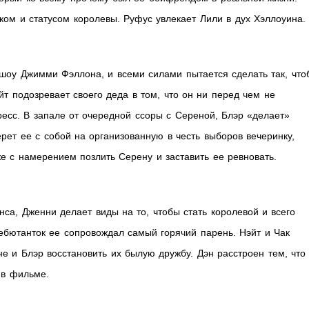
ом и статусом королевы. Руфус увлекает Лили в дух Хэллоуина.
а шоу Джимми Фэллона, и всеми силами пытается сделать так, что
йт подозревает своего деда в том, что он ни перед чем не
ресс. В запале от очередной ссоры с Сереной, Блэр «делает»
рет ее с собой на организованную в честь выборов вечеринку,
же с намерением позлить Серену и заставить ее ревновать.
нса, Дженни делает виды на то, чтобы стать королевой и всего
Дебютанток ее сопровождал самый горячий парень. Нэйт и Чак
е и Блэр восстановить их былую дружбу. Дэн расстроен тем, что
 в фильме.