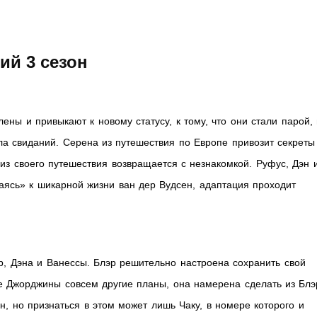
ий 3 сезон
ены и привыкают к новому статусу, к тому, что они стали парой,
ла свиданий. Серена из путешествия по Европе привозит секреты
з своего путешествия возвращается с незнакомкой. Руфус, Дэн 
аясь» к шикарной жизни ван дер Вудсен, адаптация проходит
, Дэна и Ванессы. Блэр решительно настроена сохранить свой
те Джорджины совсем другие планы, она намерена сделать из Блэ
н, но признаться в этом может лишь Чаку, в номере которого и