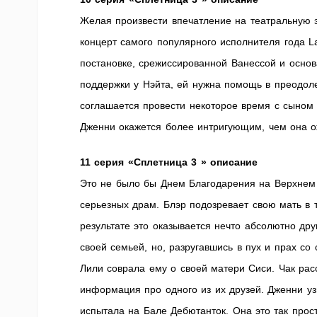
Желая произвести впечатление на театральную э
концерт самого популярного исполнителя года L
постановке, срежиссированной Ванессой и основ
поддержки у Нэйта, ей нужна помощь в преодол
соглашается провести некоторое время с сыном 
Дженни окажется более интригующим, чем она о
11 серия «Сплетница 3 » описание
Это не было бы Днем Благодарения на Верхнем 
серьезных драм. Блэр подозревает свою мать в т
результате это оказывается нечто абсолютно др
своей семьей, но, разругавшись в пух и прах со
Лили соврала ему о своей матери Сиси. Чак расс
информация про одного из их друзей. Дженни уз
испытала на Бале Дебютанток. Она это так прост