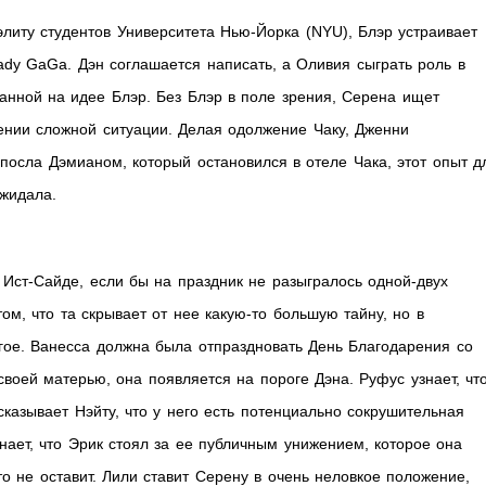
литу студентов Университета Нью-Йорка (NYU), Блэр устраивает
ady GaGa. Дэн соглашается написать, а Оливия сыграть роль в
анной на идее Блэр. Без Блэр в поле зрения, Серена ищет
ении сложной ситуации. Делая одолжение Чаку, Дженни
посла Дэмианом, который остановился в отеле Чака, этот опыт д
жидала.
Ист-Сайде, если бы на праздник не разыгралось одной-двух
ом, что та скрывает от нее какую-то большую тайну, но в
угое. Ванесса должна была отпраздновать День Благодарения со
 своей матерью, она появляется на пороге Дэна. Руфус узнает, чт
казывает Нэйту, что у него есть потенциально сокрушительная
нает, что Эрик стоял за ее публичным унижением, которое она
о не оставит. Лили ставит Серену в очень неловкое положение,