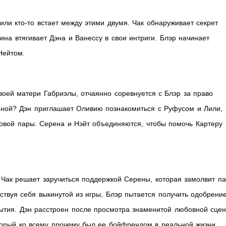
или кто-то встает между этими двумя. Чак обнаруживает секрет
на втягивает Дэна и Ванессу в свои интриги. Блэр начинает
Нейтом.
воей матери Габриэлы, отчаянно соревнуется с Блэр за право
ценой? Дэн приглашает Оливию познакомиться с Руфусом и Лили,
овой пары. Серена и Нэйт объединяются, чтобы помочь Картеру
 Чак решает заручиться поддержкой Серены, которая замолвит па
ствуя себя выкинутой из игры, Блэр пытается получить одобрени
рытия. Дэн расстроен после просмотра знаменитой любовной сце
торый ко всему прочему был ее бойфрендом в реальной жизни.