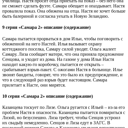
училища. Настя просит отца приехать на показ – без него она
не сможет сделать фуэте. Самара обещает и опаздывает. Настя
провалила показ. Она обижена на отца. Настя не хочет больше
быть балериной и согласна уехать в Новую Зеландию.
9 серия «Самара 2» описание (содержание)
Самара пытается прорваться в дом Ильи, чтобы поговорить с
обиженной на него Настей. Илья вызывает охрану
коттеджного поселка, Самару силой уводят. Ольга жалеет
Самару. Лиза сообщает матери, что она приняла предложение
Сенцова, и уходит из дома. На газоне у дома Ильи Настя
находит какую-то коробочку, пытается ее открыть –
срабатывает взрыв-пакет. С ожогами Настя в больнице. Илье
звонят бандиты, говорят, что это было их предупреждение, и
что в следующий раз взрыв будет настоящим. Самара
прилетает к Насте, они мирятся.
10 серия «Самара 2» описание (содержание)
Казанцева тоскует по Лизе. Ольга ругается с Ильей – из-за его
проблем Настя в опасности. Казанцева пытается помириться с
Лизой, но безуспешно. Лиза требует, чтобы Сенцов устроил
их свадьбу немедленно. Сенцов и Лиза едут в ЗАГС. В
последний момент Самара и Казанцева срывают регистрацию