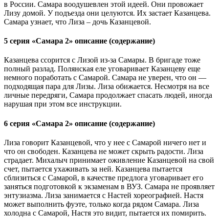
в России. Самара воодушевлен этой идеей. Они провожает
Лизу домой. У подъезда они целуются. Их застает Казанцева.
Самара узнает, что Лиза – дочь Казанцевой.
5 серия «Самара 2» описание (содержание)
Казанцева ссорится с Лизой из-за Самары. В бригаде тоже
полный разлад. Полянская еле уговаривает Казанцеву еще
немного поработать с Самарой. Самара не уверен, что он —
подходящая пара для Лизы. Лиза обижается. Несмотря на все
личные передряги, Самара продолжает спасать людей, иногда
нарушая при этом все инструкции.
6 серия «Самара 2» описание (содержание)
Лиза говорит Казанцевой, что у нее с Самарой ничего нет и
что он свободен. Казанцева не может скрыть радости. Лиза
страдает. Михалыч принимает оживление Казанцевой на свой
счет, пытается ухаживать за ней. Казанцева пытается
сблизиться с Самарой, в качестве предлога уговаривает его
заняться подготовкой к экзаменам в ВУЗ. Самара не проявляет
энтузиазма. Лиза занимается с Настей хореографией. Настя
может выполнить фуэте, только когда рядом Самара. Лиза
холодна с Самарой, Настя это видит, пытается их помирить.