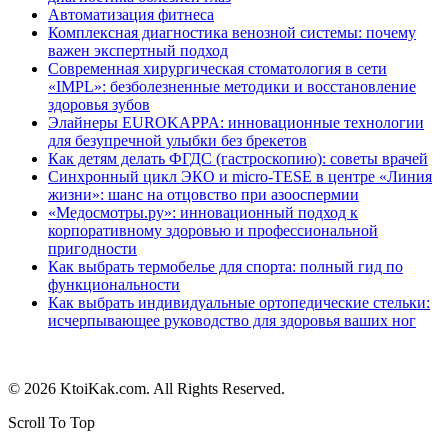
Автоматизация фитнеса
Комплексная диагностика венозной системы: почему
важен экспертный подход
Современная хирургическая стоматология в сети
«IMPL»: безболезненные методики и восстановление
здоровья зубов
Элайнеры EUROKAPPA: инновационные технологии
для безупречной улыбки без брекетов
Как детям делать ФГДС (гастроскопию): советы врачей
Синхронный цикл ЭКО и micro-TESE в центре «Линия
жизни»: шанс на отцовство при азооспермии
«Медосмотры.ру»: инновационный подход к
корпоративному здоровью и профессиональной
пригодности
Как выбрать термобелье для спорта: полный гид по
функциональности
Как выбрать индивидуальные ортопедические стельки:
исчерпывающее руководство для здоровья ваших ног
© 2026 KtoiKak.com. All Rights Reserved.
Scroll To Top