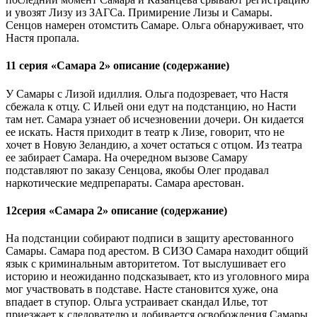
и увозят Лизу из ЗАГСа. Примирение Лизы и Самары.
Сенцов намерен отомстить Самаре. Ольга обнаруживает, что
Настя пропала.
11 серия «Самара 2» описание (содержание)
У Самары с Лизой идиллия. Ольга подозревает, что Настя
сбежала к отцу. С Ильей они едут на подстанцию, но Насти
там нет. Самара узнает об исчезновении дочери. Он кидается
ее искать. Настя приходит в театр к Лизе, говорит, что не
хочет в Новую Зеландию, а хочет остаться с отцом. Из театра
ее забирает Самара. На очередном вызове Самару
подставляют по заказу Сенцова, якобы Олег продавал
наркотические медпрепараты. Самара арестован.
12серия «Самара 2» описание (содержание)
На подстанции собирают подписи в защиту арестованного
Самары. Самара под арестом. В СИЗО Самара находит общий
язык с криминальным авторитетом. Тот выслушивает его
историю и неожиданно подсказывает, кто из уголовного мира
мог участвовать в подставе. Насте становится хуже, она
впадает в ступор. Ольга устраивает скандал Илье, тот
приезжает к следователю и добивается освобождения Самары