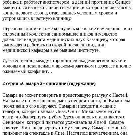
ребенка и работает диспетчером, а давний противник Сенцов
выкрутился из щекотливой ситуации, в которой он оказался в
конце первого сезона, отделавшись условным сроком и
устроившись в частную клинику.
Персонал клиники тоже коснулись кое-какие изменения – в их
сплоченный коллектив единомышленников начальство
добавляет кандидата медицинских наук Казанцеву, которая
вынуждена работать на скорой после ликвидации
медицинской кафедры в ее бывшем институте.
И, естественно, между сторонницей академической науки и
молодым и независимым врачом-практиком назревает вполне
ожидаемый конфликт…
2 серия «Самара 2» описание (содержание)
Самара не может поверить в предстоящую разлуку с Настей.
На вызове он чуть не попадает в неприятности, но Казанцева
неожиданно его выручает. Самарин находит в машине
телефон, который забыла Лиза. Они с Михалычем едут в
театр, чтобы вернуть трубку. Здесь он вновь сталкивается с
Сенцовым, который пытается ухаживать за Лизой. Самара
советует Лизе не доверять этому человеку. Самара с Настей
приходит на спектакль к Лизе. Настя под впечатлением, она