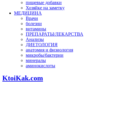
пищевые добавки
Хозяйке на заметку
МЕДИЦИНА
Врачи
болезни
витамины
ПРЕПАРАТЫ/ЛЕКАРСТВА
Анализы
ДИЕТОЛОГИЯ
анатомия и физиология
микробы/бактерии
минералы
аминокислоты
KtoiKak.com