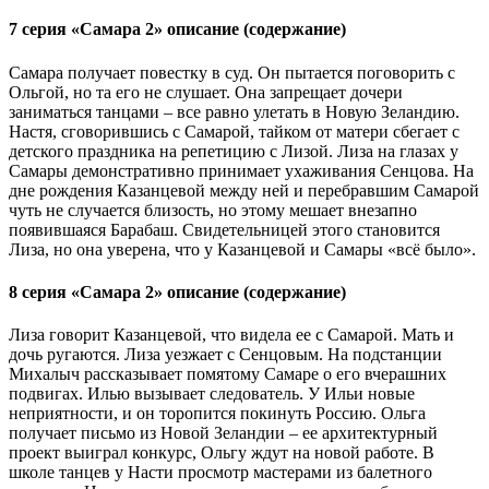
7 серия «Самара 2» описание (содержание)
Самара получает повестку в суд. Он пытается поговорить с
Ольгой, но та его не слушает. Она запрещает дочери
заниматься танцами – все равно улетать в Новую Зеландию.
Настя, сговорившись с Самарой, тайком от матери сбегает с
детского праздника на репетицию с Лизой. Лиза на глазах у
Самары демонстративно принимает ухаживания Сенцова. На
дне рождения Казанцевой между ней и перебравшим Самарой
чуть не случается близость, но этому мешает внезапно
появившаяся Барабаш. Свидетельницей этого становится
Лиза, но она уверена, что у Казанцевой и Самары «всё было».
8 серия «Самара 2» описание (содержание)
Лиза говорит Казанцевой, что видела ее с Самарой. Мать и
дочь ругаются. Лиза уезжает с Сенцовым. На подстанции
Михалыч рассказывает помятому Самаре о его вчерашних
подвигах. Илью вызывает следователь. У Ильи новые
неприятности, и он торопится покинуть Россию. Ольга
получает письмо из Новой Зеландии – ее архитектурный
проект выиграл конкурс, Ольгу ждут на новой работе. В
школе танцев у Насти просмотр мастерами из балетного