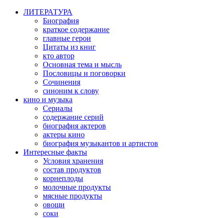
ЛИТЕРАТУРА
Биография
краткое содержание
главные герои
Цитаты из книг
кто автор
Основная тема и мысль
Пословицы и поговорки
Сочинения
синоним к слову
кино и музыка
Сериалы
содержание серий
биография актеров
актеры кино
биография музыкантов и артистов
Интересные факты
Условия хранения
состав продуктов
корнеплоды
молочные продукты
мясные продукты
овощи
соки