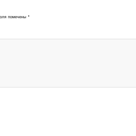
поля помечены
*