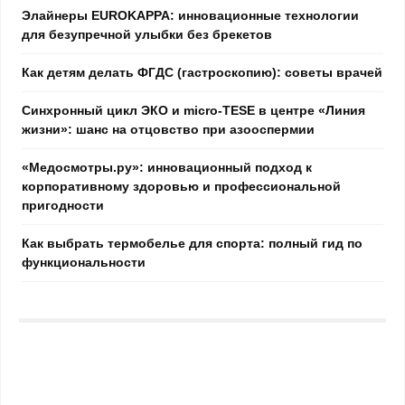
Элайнеры EUROKAPPA: инновационные технологии
для безупречной улыбки без брекетов
Как детям делать ФГДС (гастроскопию): советы врачей
Синхронный цикл ЭКО и micro-TESE в центре «Линия
жизни»: шанс на отцовство при азооспермии
«Медосмотры.ру»: инновационный подход к
корпоративному здоровью и профессиональной
пригодности
Как выбрать термобелье для спорта: полный гид по
функциональности