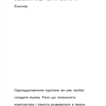
Ельснер.
Одинадцятирічним підлітком він уже пробує
складати музику. Рано що геніальність
композитора і піаніста розвивалася в творчо