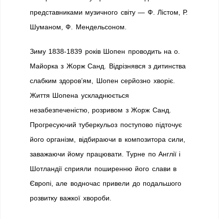
представниками музичного світу — Ф. Лістом, Р.
Шуманом, Ф. Мендельсоном.
Зиму 1838-1839 років Шопен проводить на о.
Майорка з Жорж Санд. Відрізнявся з дитинства
слабким здоров’ям, Шопен серйозно хворіє.
Життя Шопена ускладнюється
незабезпеченістю, розривом з Жорж Санд.
Прогресуючий туберкульоз поступово підточує
його організм, відбираючи в композитора сили,
заважаючи йому працювати. Турне по Англії і
Шотландії сприяли поширенню його слави в
Європі, але водночас привели до подальшого
розвитку важкої хвороби.