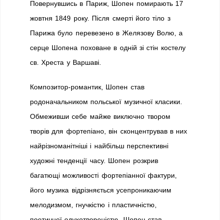
Повернувшись в Париж, Шопен помирають 17
жовтня 1849 року. Після смерті його тіло з
Парижа було перевезено в Желязову Волю, а
серце Шопена поховане в одній зі стін костелу
св. Хреста у Варшаві.
Композитор-романтик, Шопен став
родоначальником польської музичної класики.
Обмеживши себе майже виключно твором
творів для фортепіано, він сконцентрував в них
найрізноманітніші і найбільш перспективні
художні тенденції часу. Шопен розкрив
багатющі можливості фортепіанної фактури,
його музика відрізняється усепроникаючим
мелодизмом, гнучкістю і пластичністю,
поетичної одухотвореністю. Шопен став