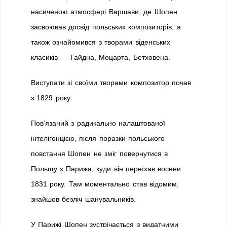
насиченою атмосфері Варшави, де Шопен
засвоював досвід польських композиторів, а
також ознайомився з творами віденських
класиків — Гайдна, Моцарта, Бетховена.
Виступати зі своїми творами композитор почав
з 1829 року.
Пов’язаний з радикально налаштованої
інтелігенцією, після поразки польського
повстання Шопен не зміг повернутися в
Польщу з Парижа, куди він переїхав восени
1831 року. Там моментально став відомим,
знайшов безліч шанувальників.
У Парижі Шопен зустрічається з видатними