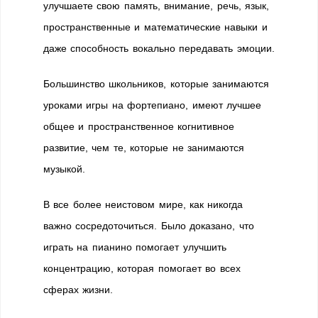
улучшаете свою память, внимание, речь, язык,
пространственные и математические навыки и
даже способность вокально передавать эмоции.
Большинство школьников, которые занимаются
уроками игры на фортепиано, имеют лучшее
общее и пространственное когнитивное
развитие, чем те, которые не занимаются
музыкой.
В все более неистовом мире, как никогда
важно сосредоточиться. Было доказано, что
играть на пианино помогает улучшить
концентрацию, которая помогает во всех
сферах жизни.