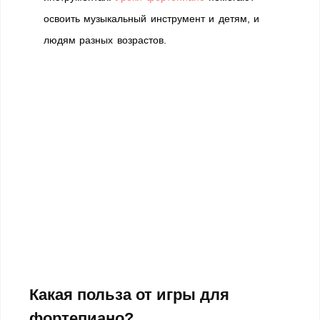
освоить музыкальный инструмент и детям, и
людям разных возрастов.
Какая польза от игры для
фортепиано?