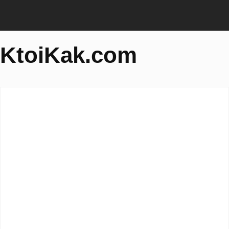
KtoiKak.com