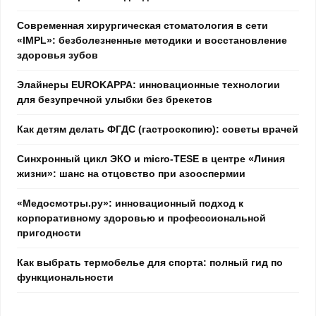
Современная хирургическая стоматология в сети
«IMPL»: безболезненные методики и восстановление
здоровья зубов
Элайнеры EUROKAPPA: инновационные технологии
для безупречной улыбки без брекетов
Как детям делать ФГДС (гастроскопию): советы врачей
Синхронный цикл ЭКО и micro-TESE в центре «Линия
жизни»: шанс на отцовство при азооспермии
«Медосмотры.ру»: инновационный подход к
корпоративному здоровью и профессиональной
пригодности
Как выбрать термобелье для спорта: полный гид по
функциональности