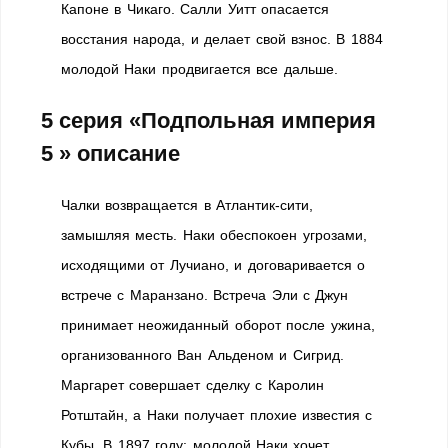
Капоне в Чикаго. Салли Уитт опасается
восстания народа, и делает свой взнос. В 1884
молодой Наки продвигается все дальше.
5 серия «Подпольная империя
5 » описание
Чалки возвращается в Атлантик-сити,
замышляя месть. Наки обеспокоен угрозами,
исходящими от Лучиано, и договаривается о
встрече с Маранзано. Встреча Эли с Джун
принимает неожиданный оборот после ужина,
организованного Ван Альденом и Сигрид.
Маргарет совершает сделку с Каролин
Ротштайн, а Наки получает плохие известия с
Кубы. В 1897 году: молодой Наки хочет