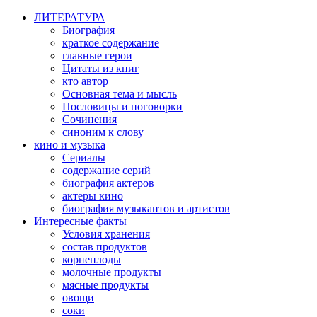
ЛИТЕРАТУРА
Биография
краткое содержание
главные герои
Цитаты из книг
кто автор
Основная тема и мысль
Пословицы и поговорки
Сочинения
синоним к слову
кино и музыка
Сериалы
содержание серий
биография актеров
актеры кино
биография музыкантов и артистов
Интересные факты
Условия хранения
состав продуктов
корнеплоды
молочные продукты
мясные продукты
овощи
соки