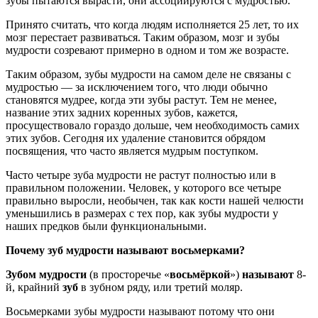
зубы пытаются вырасти, они ассоциируются с мудростью.
Принято считать, что когда людям исполняется 25 лет, то их
мозг перестает развиваться. Таким образом, мозг и зубы
мудрости созревают примерно в одном и том же возрасте.
Таким образом, зубы мудрости на самом деле не связаны с
мудростью — за исключением того, что люди обычно
становятся мудрее, когда эти зубы растут. Тем не менее,
название этих задних коренных зубов, кажется,
просуществовало гораздо дольше, чем необходимость самих
этих зубов. Сегодня их удаление становится обрядом
посвящения, что часто является мудрым поступком.
Часто четыре зуба мудрости не растут полностью или в
правильном положении. Человек, у которого все четыре
правильно выросли, необычен, так как кости нашей челюсти
уменьшились в размерах с тех пор, как зубы мудрости у
наших предков были функциональными.
Почему зуб мудрости называют восьмерками?
Зубом мудрости
(в просторечье «
восьмёркой
»)
называют
8-
й, крайний
зуб
в зубном ряду, или третий моляр.
Восьмерками зубы мудрости называют потому что они