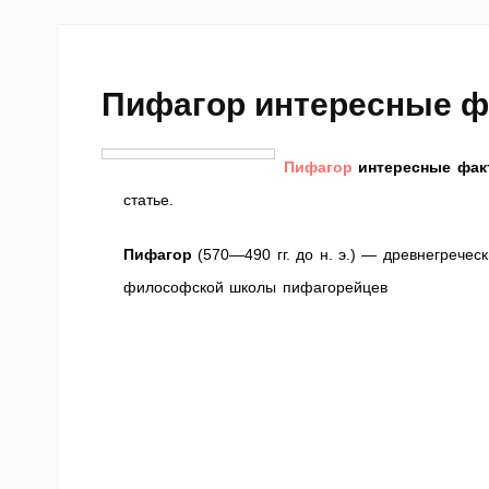
Пифагор интересные 
Пифагор
интересные фак
статье.
Пифагор
(570—490 гг. до н. э.) — древнегречес
философской школы пифагорейцев