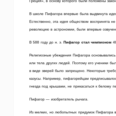
Греция», в основу которого были положены зако
В школе Пифагора впервые была выдвинута иде
Естественно, эта идея обществом воспринята не
революцию в астрономии, были впервые озвуче
В 588 году до н. э.
Пифагор стал чемпионом
48
Религиозные убеждения Пифагора основывались 
или тела других людей. Поэтому его ученики бы
в виде зверей было запрещено. Некоторые треб
казусы. Например, пифагорейцам предписывалось
гнезда под крышами, не прикасаться к белому пе
Пифагор — изобретатель рычага.
Из мелких, но любопытных придумок Пифагора в 