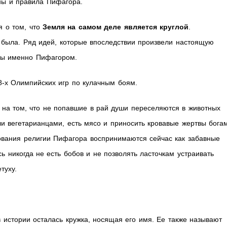
ны и правила Пифагора.
я о том, что
Земля на самом деле является круглой
.
 была. Ряд идей, которые впоследствии произвели настоящую
ны именно Пифагором.
-х Олимпийских игр по кулачным боям.
на том, что не попавшие в рай души переселяются в животных
ли вегетарианцами, есть мясо и приносить кровавые жертвы бога
ования религии Пифагора воспринимаются сейчас как забавные
 никогда не есть бобов и не позволять ласточкам устраивать
туху.
истории осталась кружка, носящая его имя. Ее также называют