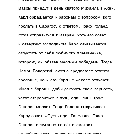
мавры приедут в день святого Михаила в Ахен.
Карл обращается к баронам с вопросом, кого
послать в Сарагосу с ответом. Граф Роланд
готов отправиться к маврам, хоть его совет
и отвергнут господином. Карл отказывается
отпустить от себя любимого племянника,
которому он обязан многими победами. Тогда
Немон Баварский охотно предлагает отвезти
послание, но и его Карл не желает отпускать.
Многие бароны, дабы доказать свою верность,
хотят отправиться в путь, один лишь граф
Ганелон молчит. Тогда Роланд выкрикивает
Карлу совет: «Пусть едет Ганелон». Граф
Ганелон испуганно встаёт и смотрит
на собравшихся, но все согласно кивают