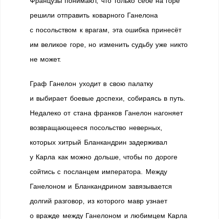
Французы понимают, что только себе на горе
решили отправить коварного Ганелона
с посольством к врагам, эта ошибка принесёт
им великое горе, но изменить судьбу уже никто
не может.
Граф Ганелон уходит в свою палатку
и выбирает боевые доспехи, собираясь в путь.
Недалеко от стана франков Ганелон нагоняет
возвращающееся посольство неверных,
которых хитрый Бланкандрин задерживал
у Карла как можно дольше, чтобы по дороге
сойтись с посланцем императора. Между
Ганелоном и Бланкандрином завязывается
долгий разговор, из которого мавр узнает
о вражде между Ганелоном и любимцем Карла