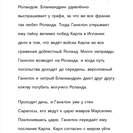
Роландом. Бланкандрин удивлённо
выспрашивает у графа, за что же все франки
так любят Роланда. Тогда Ганелон открывает
ему тайну великих побед Карла в Испании:
дело в том, что ведёт войска Карла во все
сражения доблестный Роланд. Много неправды
Ганелон возводит на Роланда, и когда путь
посольства доходит до середины, вероломный
Ганелон и хитрый Бланкандрин дают друг другу
клятву погубить могучего Роланда.
Проходит день, и Ганелон уже у стен
Сарагосы, его ведут к царю мавров Марсилию.
Поклонившись царю, Ганелон передаёт ему
послание Карла. Карл согласен с миром уйти