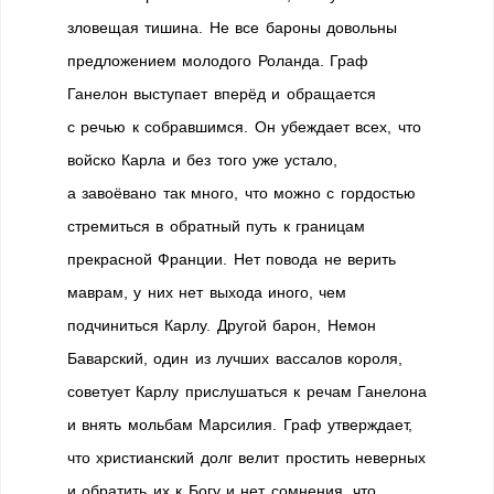
зловещая тишина. Не все бароны довольны
предложением молодого Роланда. Граф
Ганелон выступает вперёд и обращается
с речью к собравшимся. Он убеждает всех, что
войско Карла и без того уже устало,
а завоёвано так много, что можно с гордостью
стремиться в обратный путь к границам
прекрасной Франции. Нет повода не верить
маврам, у них нет выхода иного, чем
подчиниться Карлу. Другой барон, Немон
Баварский, один из лучших вассалов короля,
советует Карлу прислушаться к речам Ганелона
и внять мольбам Марсилия. Граф утверждает,
что христианский долг велит простить неверных
и обратить их к Богу и нет сомнения, что