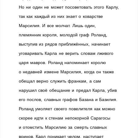
Но ни один не может посоветовать этого Карлу,
так как каждый из них знает о коварстве
Марсилия. И все молчат. Лишь один,
племянник короля, молодой граф Роланд,
выступив из рядов приближённых, начинает
уговаривать Карла не верить словам лживого
царя мавров. Роланд напоминает королю
о недавней измене Марсилия, когда он также
обещал верно служить франкам, а сам
нарушил своё обещание и предал Карла, убив
его послов, славных графов Базана и Базилия.
Роланд умоляет своего повелителя как можно
скорее идти к стенам непокорной Сарагосы
и отомстить Марсилию за смерть славных
воинов. Карл поникает челом, наступает