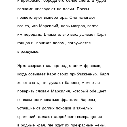
и прекрасно, борода его белее снега, а кудри
волнами ниспадают на плечи. Послы
приветствуют императора. Они излагают
все то, что Марсилий, царь мавров, велел
им передать. Внимательно выслушивает Карл
гонцов и, поникая челом, погружается
в раздумье.
Ярко сверкает солнце над станом франков,
когда созывает Карл своих приближённых. Карл
хочет знать, что думают бароны, можно ли
поверить словам Марсилия, который обещает
во всем повиноваться франкам. Бароны,
уставшие от долгих походов и тяжёлых
сражений, желают скорейшего возвращения
в родные края, где ждут их прекрасные жены.