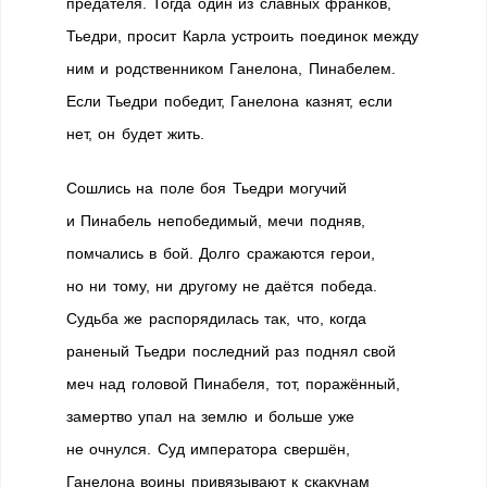
предателя. Тогда один из славных франков,
Тьедри, просит Карла устроить поединок между
ним и родственником Ганелона, Пинабелем.
Если Тьедри победит, Ганелона казнят, если
нет, он будет жить.
Сошлись на поле боя Тьедри могучий
и Пинабель непобедимый, мечи подняв,
помчались в бой. Долго сражаются герои,
но ни тому, ни другому не даётся победа.
Судьба же распорядилась так, что, когда
раненый Тьедри последний раз поднял свой
меч над головой Пинабеля, тот, поражённый,
замертво упал на землю и больше уже
не очнулся. Суд императора свершён,
Ганелона воины привязывают к скакунам