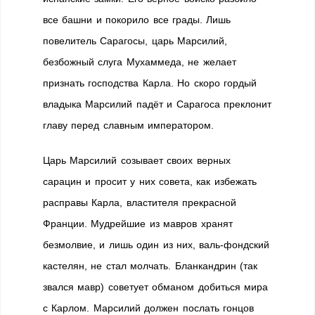
все башни и покорило все грады. Лишь
повелитель Сарагосы, царь Марсилий,
безбожный слуга Мухаммеда, не желает
признать господства Карла. Но скоро гордый
владыка Марсилий падёт и Сарагоса преклонит
главу перед славным императором.
Царь Марсилий созывает своих верных
сарацин и просит у них совета, как избежать
расправы Карла, властителя прекрасной
Франции. Мудрейшие из мавров хранят
безмолвие, и лишь один из них, валь-фондский
кастелян, не стал молчать. Бланкандрин (так
звался мавр) советует обманом добиться мира
с Карлом. Марсилий должен послать гонцов