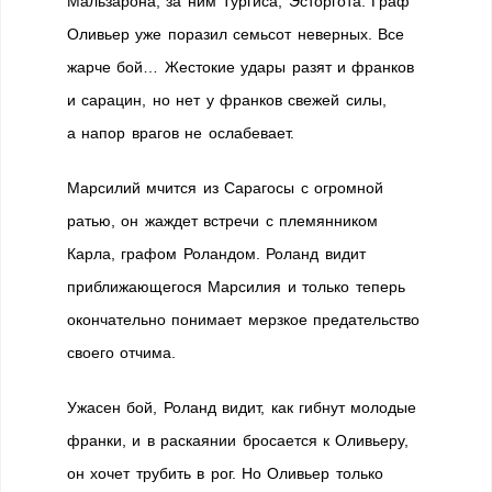
Мальзарона, за ним Тургиса, Эсторгота. Граф
Оливьер уже поразил семьсот неверных. Все
жарче бой… Жестокие удары разят и франков
и сарацин, но нет у франков свежей силы,
а напор врагов не ослабевает.
Марсилий мчится из Сарагосы с огромной
ратью, он жаждет встречи с племянником
Карла, графом Роландом. Роланд видит
приближающегося Марсилия и только теперь
окончательно понимает мерзкое предательство
своего отчима.
Ужасен бой, Роланд видит, как гибнут молодые
франки, и в раскаянии бросается к Оливьеру,
он хочет трубить в рог. Но Оливьер только