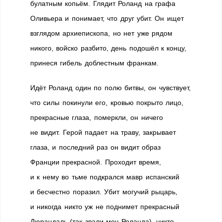
булатным копьём. Глядит Роланд на графа
Оливьера и понимает, что друг убит. Он ищет
взглядом архиепископа, но нет уже рядом
никого, войско разбито, день подошёл к концу,
принеся гибель доблестным франкам.
Идёт Роланд один по полю битвы, он чувствует,
что силы покинули его, кровью покрыто лицо,
прекрасные глаза, померкли, он ничего
не видит. Герой падает на траву, закрывает
глаза, и последний раз он видит образ
Франции прекрасной. Проходит время,
и к нему во тьме подкрался мавр испанский
и бесчестно поразил. Убит могучий рыцарь,
и никогда никто уж не поднимет прекрасный
Дюрандаль (так звали меч Роланда), никто