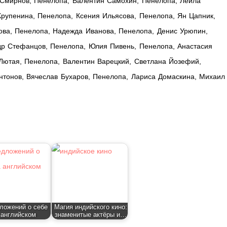
 Смирнов, Пенелопа, Валентин Самохин, Пенелопа, Лейла
Крупенина, Пенелопа, Ксения Ильясова, Пенелопа, Ян Цапник,
ва, Пенелопа, Надежда Иванова, Пенелопа, Денис Урюпин,
др Стефанцов, Пенелопа, Юлия Пивень, Пенелопа, Анастасия
 Лютая, Пенелопа, Валентин Варецкий, Светлана Йозефий,
нтонов, Вячеслав Бухаров, Пенелопа, Лариса Домаскина, Михаил
ложений о себе
Магия индийского кино:
 английском
знаменитые актёры и…