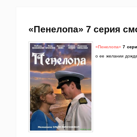
«Пенелопа» 7 серия см
«Пенелопа»
7 сер
о ее желании дожда