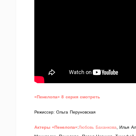
«Пенелопа» 8 серия смотреть
Режиссер: Ольга Перуновская
Актеры «Пенелопа»
:
Любовь Баханкова
, Илья А