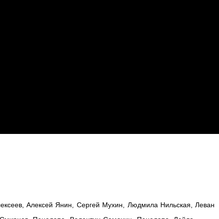
лексеев, Алексей Янин, Сергей Мухин, Людмила Нильская, Леван