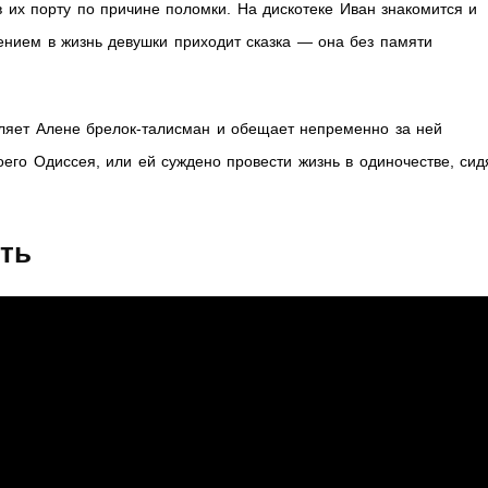
в их порту по причине поломки. На дискотеке Иван знакомится и
ением в жизнь девушки приходит сказка — она без памяти
вляет Алене брелок-талисман и обещает непременно за ней
оего Одиссея, или ей суждено провести жизнь в одиночестве, сид
еть