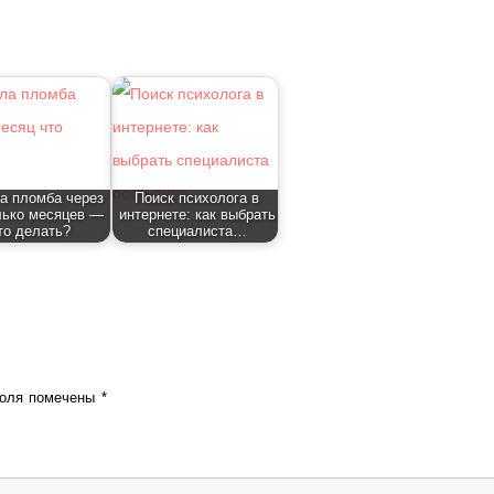
а пломба через
Поиск психолога в
лько месяцев —
интернете: как выбрать
то делать?
специалиста…
поля помечены
*