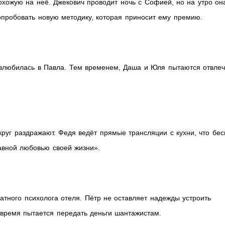
охожую на неё. Джекович проводит ночь с Софией, но на утро он
попробовать новую методику, которая приносит ему премию.
влюбилась в Павла. Тем временем, Даша и Юля пытаются отвлеч
круг раздражают. Федя ведёт прямые трансляции с кухни, что бес
авной любовью своей жизни».
тного психолога отеля. Пётр не оставляет надежды устроить
 время пытается передать деньги шантажистам.