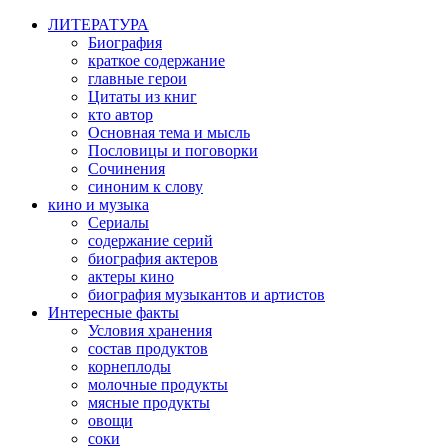
ЛИТЕРАТУРА
Биография
краткое содержание
главные герои
Цитаты из книг
кто автор
Основная тема и мысль
Пословицы и поговорки
Сочинения
синоним к слову
кино и музыка
Сериалы
содержание серий
биография актеров
актеры кино
биография музыкантов и артистов
Интересные факты
Условия хранения
состав продуктов
корнеплоды
молочные продукты
мясные продукты
овощи
соки