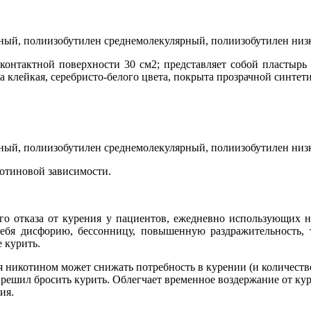
аный, полиизобутилен среднемолекулярный, полиизобутилен ни
 контактной поверхности 30 см2; представляет собой пластырь
она клейкая, серебристо-белого цвета, покрыта прозрачной синте
аный, полиизобутилен среднемолекулярный, полиизобутилен ни
котиновой зависимости.
ого отказа от курения у пациентов, ежедневно использующих 
ебя дисфорию, бессонницу, повышенную раздражительность, 
 курить.
я никотином может снижать потребность в курении (и количест
о решил бросить курить. Облегчает временное воздержание от к
ия.