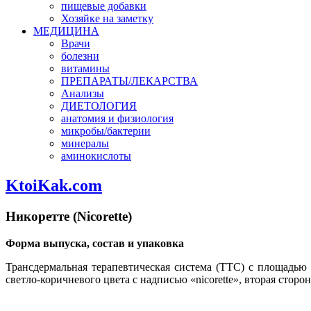
пищевые добавки
Хозяйке на заметку
МЕДИЦИНА
Врачи
болезни
витамины
ПРЕПАРАТЫ/ЛЕКАРСТВА
Анализы
ДИЕТОЛОГИЯ
анатомия и физиология
микробы/бактерии
минералы
аминокислоты
KtoiKak.com
Никоретте (Nicorette)
Форма выпуска, состав и упаковка
Трансдермальная терапевтическая система (ТТС) с площадью
светло-коричневого цвета с надписью «nicorette», вторая стор