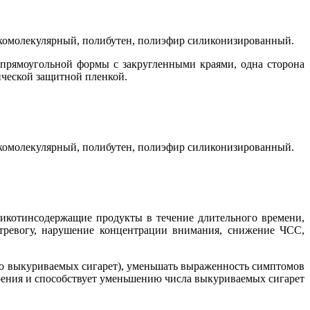
зкомолекулярный, полибутен, полиэфир силиконизированный.
 прямоугольной формы с закругленными краями, одна сторона
тической защитной пленкой.
зкомолекулярный, полибутен, полиэфир силиконизированный.
никотинсодержащие продукты в течение длительного времени,
тревогу, нарушение концентрации внимания, снижение ЧСС,
во выкуриваемых сигарет), уменьшать выраженность симптомов
урения и способствует уменьшению числа выкуриваемых сигарет