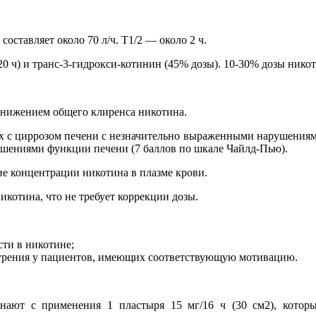
ставляет около 70 л/ч. T1/2 — около 2 ч.
0 ч) и транс-3-гидрокси-котинин (45% дозы). 10-30% дозы нико
нижением общего клиренса никотина.
х с циррозом печени с незначительно выраженными нарушениям
шениями функции печени (7 баллов по шкале Чайлд-Пью).
е концентрации никотина в плазме крови.
котина, что не требует коррекции дозы.
ти в никотине;
курения у пациентов, имеющих соответствующую мотивацию.
чинают с применения 1 пластыря 15 мг/16 ч (30 см2), кот