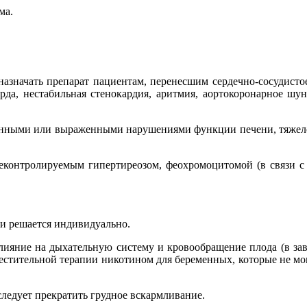
ма.
 назначать препарат пациентам, перенесшим сердечно-сосудисто
карда, нестабильная стенокардия, аритмия, аортокоронарное ш
ренными или выраженными нарушениями функции печени, тяжело
еконтролируемым гипертиреозом, феохромоцитомой (в связи с
и решается индивидуально.
лияние на дыхательную систему и кровообращение плода (в зав
местительной терапии никотином для беременных, которые не мог
ледует прекратить грудное вскармливание.