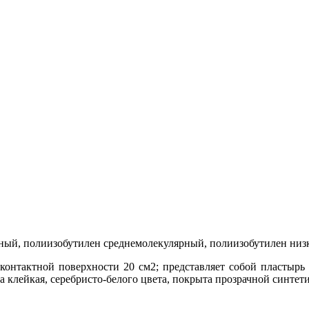
аный, полиизобутилен среднемолекулярный, полиизобутилен ни
 контактной поверхности 20 см2; представляет собой пластырь
она клейкая, серебристо-белого цвета, покрыта прозрачной синте