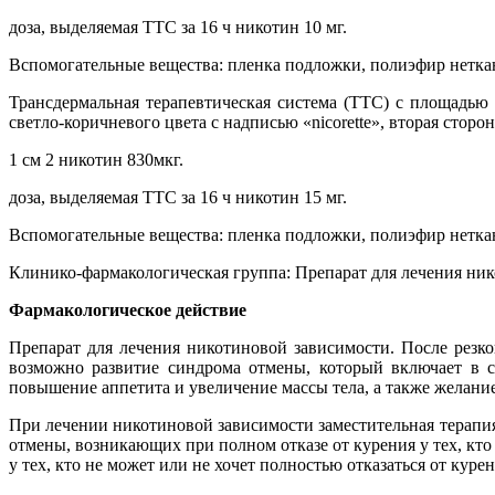
доза, выделяемая ТТС за 16 ч никотин 10 мг.
Вспомогательные вещества: пленка подложки, полиэфир нетк
Трансдермальная терапевтическая система (ТТС) с площадью
светло-коричневого цвета с надписью «nicorette», вторая стор
1 см 2 никотин 830мкг.
доза, выделяемая ТТС за 16 ч никотин 15 мг.
Вспомогательные вещества: пленка подложки, полиэфир нетк
Клинико-фармакологическая группа: Препарат для лечения ни
Фармакологическое действие
Препарат для лечения никотиновой зависимости. После резк
возможно развитие синдрома отмены, который включает в с
повышение аппетита и увеличение массы тела, а также желание
При лечении никотиновой зависимости заместительная терапи
отмены, возникающих при полном отказе от курения у тех, кт
у тех, кто не может или не хочет полностью отказаться от курен