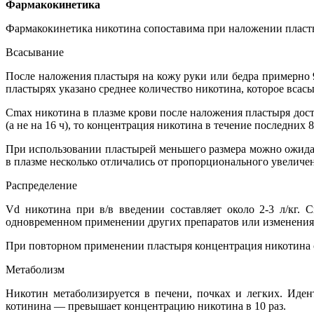
Фармакокинетика
Фармакокинетика никотина сопоставима при наложении пласты
Всасывание
После наложения пластыря на кожу руки или бедра примерно 
пластырях указано среднее количество никотина, которое всасыв
Cmax никотина в плазме крови после наложения пластыря достиг
(а не на 16 ч), то концентрация никотина в течение последних 8 
При использовании пластырей меньшего размера можно ожида
в плазме несколько отличались от пропорционального увеличе
Распределение
Vd никотина при в/в введении составляет около 2-3 л/кг.
одновременном применении других препаратов или изменения к
При повторном применении пластыря концентрация никотина с
Метаболизм
Никотин метаболизируется в печени, почках и легких. Иде
котинина — превышает концентрацию никотина в 10 раз.