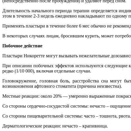
(непосредственно после пробуждения) и удаляют перед сном.
Длительность начального периода терапии определяется индив
этом в течение 2-3 недель ежедневно накладывают по одному пл
Применять пластыри в течение более 6 мес обычно не рекоменд
В некоторых случаях лицам, бросившим курить, может потребов
Побочное действие
Пластыри Никоретте могут вызывать нежелательные дозозавис
При описании побочных эффектов используются следующие критер
редко (1/10 000), включая отдельные случаи.
Головокружение, головная боль, расстройства сна могут б
возникновения афтозного стоматита (причина неизвестна).
Местные реакции: около 20% — умеренно выраженные покрасн
Со стороны сердечно-сосудистой системы: нечасто – ощущение
Со стороны пищеварительной системы: часто – тошнота, рвота.
Дерматологические реакции: нечасто – крапивница.