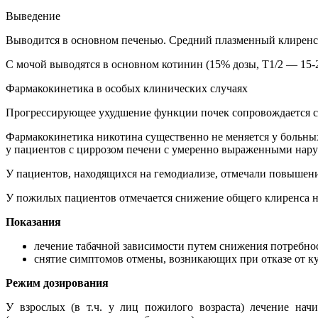
Выведение
Выводится в основном печенью. Средний плазменный клиренс со
С мочой выводятся в основном котинин (15% дозы, T1/2 — 15-2
Фармакокинетика в особых клинических случаях
Прогрессирующее ухудшение функции почек сопровождается с
Фармакокинетика никотина существенно не меняется у больны
у пациентов с циррозом печени с умеренно выраженными нару
У пациентов, находящихся на гемодиализе, отмечали повышени
У пожилых пациентов отмечается снижение общего клиренса ни
Показания
лечение табачной зависимости путем снижения потребнос
снятие симптомов отмены, возникающих при отказе от 
Режим дозирования
У взрослых (в т.ч. у лиц пожилого возраста) лечение на