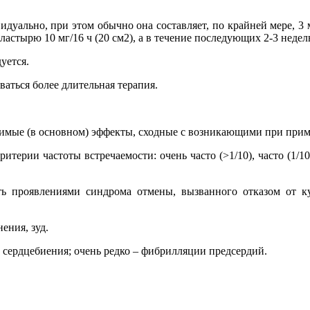
идуально, при этом обычно она составляет, по крайней мере, 3
астырю 10 мг/16 ч (20 см2), а в течение последующих 2-3 недель
уется.
аться более длительная терапия.
имые (в основном) эффекты, сходные с возникающими при прим
ии частоты встречаемости: очень часто (>1/10), часто (1/100 1/1
ыть проявлениями синдрома отмены, вызванного отказом от ку
ения, зуд.
 сердцебиения; очень редко – фибрилляции предсердий.