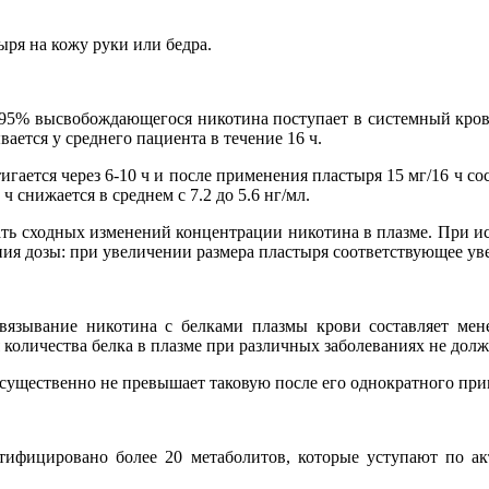
ря на кожу руки или бедра.
95% высвобождающегося никотина поступает в системный кровот
ается у среднего пациента в течение 16 ч.
ается через 6-10 ч и после применения пластыря 15 мг/16 ч сост
ч снижается в среднем с 7.2 до 5.6 нг/мл.
ть сходных изменений концентрации никотина в плазме. При ис
ния дозы: при увеличении размера пластыря соответствующее у
 Связывание никотина с белками плазмы крови составляет ме
оличества белка в плазме при различных заболеваниях не долж
ущественно не превышает таковую после его однократного при
нтифицировано более 20 метаболитов, которые уступают по а