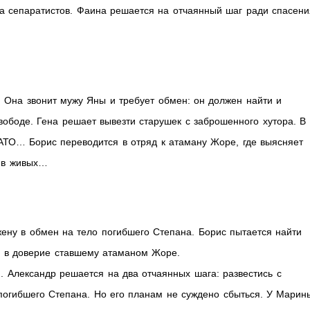
 сепаратистов. Фаина решается на отчаянный шаг ради спасени
 Она звонит мужу Яны и требует обмен: он должен найти и
вободе. Гена решает вывезти старушек с заброшенного хутора. В
 АТО… Борис переводится в отряд к атаману Жоре, где выясняет
 в живых…
жену в обмен на тело погибшего Степана. Борис пытается найти
я в доверие ставшему атаманом Жоре.
 Александр решается на два отчаянных шага: развестись с
 погибшего Степана. Но его планам не суждено сбыться. У Марин