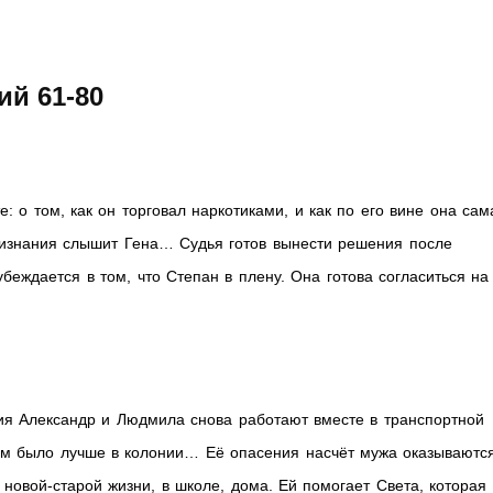
ий 61-80
: о том, как он торговал наркотиками, и как по его вине она сам
признания слышит Гена… Судья готов вынести решения после
еждается в том, что Степан в плену. Она готова согласиться на
ия Александр и Людмила снова работают вместе в транспортной
 им было лучше в колонии… Её опасения насчёт мужа оказываютс
новой-старой жизни, в школе, дома. Ей помогает Света, которая