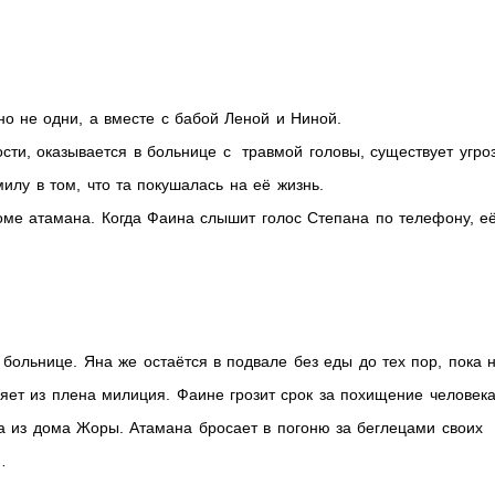
но не одни, а вместе с бабой Леной и Ниной.
ти, оказывается в больнице с травмой головы, существует угро
лу в том, что та покушалась на её жизнь.
оме атамана. Когда Фаина слышит голос Степана по телефону, е
больнице. Яна же остаётся в подвале без еды до тех пор, пока 
яет из плена милиция. Фаине грозит срок за похищение человека
а из дома Жоры. Атамана бросает в погоню за беглецами своих
…