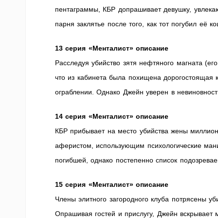
пентаграммы, КБР допрашивает девушку, увлека
парня заклятье после того, как тот погубил её к
13 серия «Менталист» описание
Расследуя убийство зятя нефтяного магната (ег
что из кабинета была похищена дорогостоящая ка
ограблении. Однако Джейн уверен в невиновнос
14 серия «Менталист» описание
КБР прибывает на место убийства жены миллио
аферистом, использующим психологические ман
погибшей, однако постепенно список подозрева
15 серия «Менталист» описание
Члены элитного загородного клуба потрясены уби
Опрашивая гостей и прислугу, Джейн вскрывает 