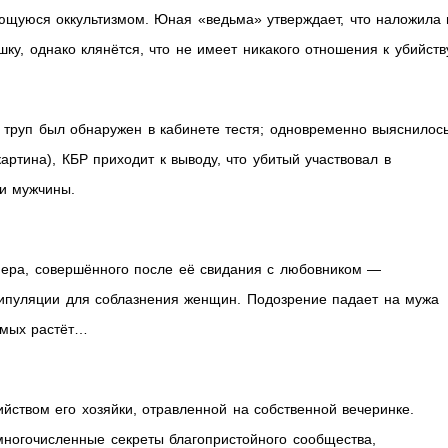
ющуюся оккультизмом. Юная «ведьма» утверждает, что наложила 
ошку, однако клянётся, что не имеет никакого отношения к убийств
о труп был обнаружен в кабинете тестя; одновременно выяснилось
ртина), КБР приходит к выводу, что убитый участвовал в
ти мужчины.
нера, совершённого после её свидания с любовником —
ипуляции для соблазнения женщин. Подозрение падает на мужа
емых растёт…
йством его хозяйки, отравленной на собственной вечеринке.
многочисленные секреты благопристойного сообщества,