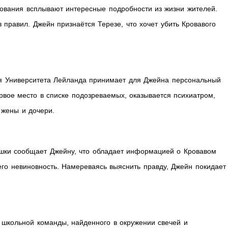
дования всплывают интересные подробности из жизни жителей.
в правил. Джейн признаётся Терезе, что хочет убить Кровавого
я Университета Лейланда принимает для Джейна персональный
ервое место в списке подозреваемых, оказывается психиатром,
 жены и дочери.
шки сообщает Джейну, что обладает информацией о Кровавом
его невиновность. Намереваясь выяснить правду, Джейн покидает
 школьной команды, найденного в окружении свечей и