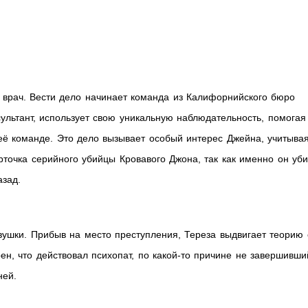
 врач. Вести дело начинает команда из Калифорнийского бюро
ультант, использует свою уникальную наблюдательность, помогая
её команде. Это дело вызывает особый интерес Джейна, учитывая
рточка серийного убийцы Кровавого Джона, так как именно он уб
азад.
вушки. Прибыв на место преступления, Тереза выдвигает теорию 
н, что действовал психопат, по какой-то причине не завершивши
ней.