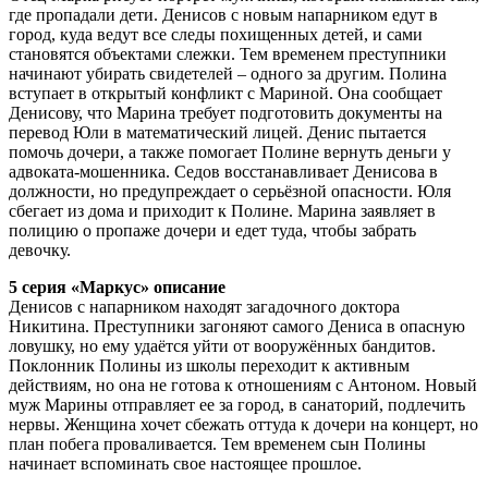
где пропадали дети. Денисов с новым напарником едут в
город, куда ведут все следы похищенных детей, и сами
становятся объектами слежки. Тем временем преступники
начинают убирать свидетелей – одного за другим. Полина
вступает в открытый конфликт с Мариной. Она сообщает
Денисову, что Марина требует подготовить документы на
перевод Юли в математический лицей. Денис пытается
помочь дочери, а также помогает Полине вернуть деньги у
адвоката-мошенника. Седов восстанавливает Денисова в
должности, но предупреждает о серьёзной опасности. Юля
сбегает из дома и приходит к Полине. Марина заявляет в
полицию о пропаже дочери и едет туда, чтобы забрать
девочку.
5 серия «Маркус» описание
Денисов с напарником находят загадочного доктора
Никитина. Преступники загоняют самого Дениса в опасную
ловушку, но ему удаётся уйти от вооружённых бандитов.
Поклонник Полины из школы переходит к активным
действиям, но она не готова к отношениям с Антоном. Новый
муж Марины отправляет ее за город, в санаторий, подлечить
нервы. Женщина хочет сбежать оттуда к дочери на концерт, но
план побега проваливается. Тем временем сын Полины
начинает вспоминать свое настоящее прошлое.