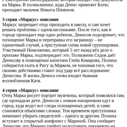
на Марка. В поликлинике, куда Денис привозит Катю,
пропадает мальчик Никита Пименов.
3 серия «Маркус» описание
Маркус запрещает отцу приходить в школу, и сам хочет
решать проблемы с одноклассниками. После того, как в
городе пропадает еще один ребенок, Денисов подозревает, что
похищение Марка и переправка его заграницу – не
единичный случай, а преступная схема некой группировки.
Участковый Николаенко, который 5 лет назад вёл дело о
пропаже Марка, подтверждает это. Полковник Седов даёт
Денисову в помощники капитана Глеба Комарова. Полина
собирается ехать в Ригу за Марком, не понимая того, что
своими действиями ставит под удар всё расследование
Денисова. В жизнь Дениса снова входит бывшая
возлюбленная Катя.
4 серия «Маркус» описание
Отец Марка рисует портрет мужчины, который появлялся там,
где пропадали дети. Денисов с новым напарником едут в
город, куда ведут все следы похищенных детей, и сами
становятся объектами слежки. Тем временем преступники
начинают убирать свидетелей – одного за другим. Полина
вступает в открытый конфликт с Мариной. Она сообщает
Денисову, что Марина требует подготовить документы на