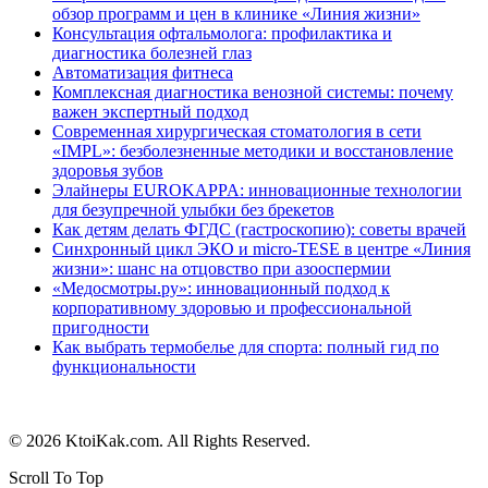
обзор программ и цен в клинике «Линия жизни»
Консультация офтальмолога: профилактика и
диагностика болезней глаз
Автоматизация фитнеса
Комплексная диагностика венозной системы: почему
важен экспертный подход
Современная хирургическая стоматология в сети
«IMPL»: безболезненные методики и восстановление
здоровья зубов
Элайнеры EUROKAPPA: инновационные технологии
для безупречной улыбки без брекетов
Как детям делать ФГДС (гастроскопию): советы врачей
Синхронный цикл ЭКО и micro-TESE в центре «Линия
жизни»: шанс на отцовство при азооспермии
«Медосмотры.ру»: инновационный подход к
корпоративному здоровью и профессиональной
пригодности
Как выбрать термобелье для спорта: полный гид по
функциональности
© 2026 KtoiKak.com. All Rights Reserved.
Scroll To Top