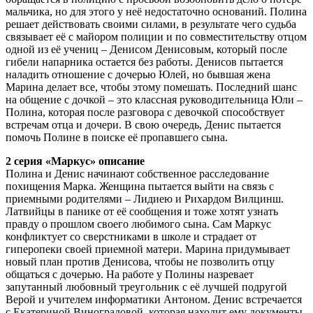
мальчика, но для этого у неё недостаточно оснований. Полина
решает действовать своими силами, в результате чего судьба
связывает её с майором полиции и по совместительству отцом
одной из её учениц – Денисом Денисовым, который после
гибели напарника остается без работы. Денисов пытается
наладить отношение с дочерью Юлей, но бывшая жена
Марина делает все, чтобы этому помешать. Последний шанс
на общение с дочкой – это классная руководительница Юли –
Полина, которая после разговора с девочкой способствует
встречам отца и дочери. В свою очередь, Денис пытается
помочь Полине в поиске её пропавшего сына.
2 серия «Маркус» описание
Полина и Денис начинают собственное расследование
похищения Марка. Женщина пытается выйти на связь с
приемными родителями – Лидиею и Рихардом Вилцинш.
Латвийцы в панике от её сообщения и тоже хотят узнать
правду о прошлом своего любимого сына. Сам Маркус
конфликтует со сверстниками в школе и страдает от
гиперопеки своей приемной матери. Марина придумывает
новый план против Денисова, чтобы не позволить отцу
общаться с дочерью. На работе у Полины назревает
запутанный любовный треугольник с её лучшей подругой
Верой и учителем информатики Антоном. Денис встречается
с Екатериной Виноградовой, которая находит ему документы