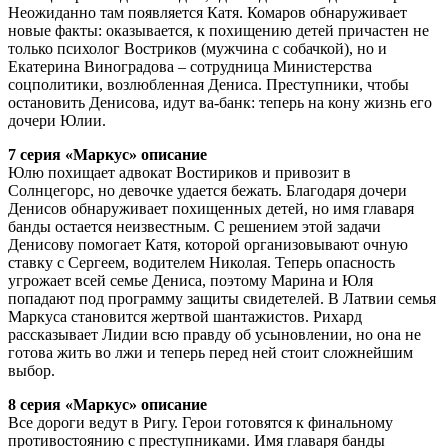
Неожиданно там появляется Катя. Комаров обнаруживает
новые факты: оказывается, к похищению детей причастен не
только психолог Востриков (мужчина с собачкой), но и
Екатерина Виноградова – сотрудница Министерства
соцполитики, возлюбленная Дениса. Преступники, чтобы
остановить Денисова, идут ва-банк: теперь на кону жизнь его
дочери Юлии.
7 серия «Маркус» описание
Юлю похищает адвокат Востириков и привозит в
Солнцегорс, но девочке удается бежать. Благодаря дочери
Денисов обнаруживает похищенных детей, но имя главаря
банды остается неизвестным. С решением этой задачи
Денисову помогает Катя, которой организовывают очную
ставку с Сергеем, водителем Николая. Теперь опасность
угрожает всей семье Дениса, поэтому Марина и Юля
попадают под программу защиты свидетелей. В Латвии семья
Маркуса становится жертвой шантажистов. Рихард
рассказывает Лидии всю правду об усыновлении, но она не
готова жить во лжи и теперь перед ней стоит сложнейшим
выбор.
8 серия «Маркус» описание
Все дороги ведут в Ригу. Герои готовятся к финальному
противостоянию с преступниками. Имя главаря банды