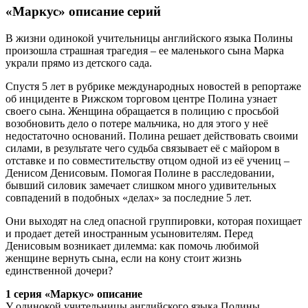
«Маркус» описание серий
В жизни одинокой учительницы английского языка Полины
произошла страшная трагедия – ее маленького сына Марка
украли прямо из детского сада.
Спустя 5 лет в рубрике международных новостей в репортаже
об инциденте в Рижском торговом центре Полина узнает
своего сына. Женщина обращается в полицию с просьбой
возобновить дело о потере мальчика, но для этого у неё
недостаточно оснований. Полина решает действовать своими
силами, в результате чего судьба связывает её с майором в
отставке и по совместительству отцом одной из её учениц –
Денисом Денисовым. Помогая Полине в расследовании,
бывший силовик замечает слишком много удивительных
совпадений в подобных «делах» за последние 5 лет.
Они выходят на след опасной группировки, которая похищает
и продает детей иностранным усыновителям. Перед
Денисовым возникает дилемма: как помочь любимой
женщине вернуть сына, если на кону стоит жизнь
единственной дочери?
1 серия «Маркус» описание
У одинокой учительницы английского языка Полины