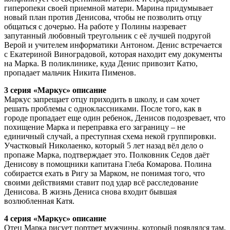
гиперопеки своей приемной матери. Марина придумывает
новый план против Денисова, чтобы не позволить отцу
общаться с дочерью. На работе у Полины назревает
запутанный любовный треугольник с её лучшей подругой
Верой и учителем информатики Антоном. Денис встречается
с Екатериной Виноградовой, которая находит ему документы
на Марка. В поликлинике, куда Денис привозит Катю,
пропадает мальчик Никита Пименов.
3 серия «Маркус» описание
Маркус запрещает отцу приходить в школу, и сам хочет
решать проблемы с одноклассниками. После того, как в
городе пропадает еще один ребенок, Денисов подозревает, что
похищение Марка и переправка его заграницу – не
единичный случай, а преступная схема некой группировки.
Участковый Николаенко, который 5 лет назад вёл дело о
пропаже Марка, подтверждает это. Полковник Седов даёт
Денисову в помощники капитана Глеба Комарова. Полина
собирается ехать в Ригу за Марком, не понимая того, что
своими действиями ставит под удар всё расследование
Денисова. В жизнь Дениса снова входит бывшая
возлюбленная Катя.
4 серия «Маркус» описание
Отец Марка рисует портрет мужчины, который появлялся там,