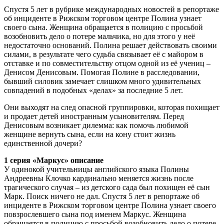
Спустя 5 лет в рубрике международных новостей в репортаже
об инциденте в Рижском торговом центре Полина узнает
своего сына. Женщина обращается в полицию с просьбой
возобновить дело о потере мальчика, но для этого у неё
недостаточно оснований. Полина решает действовать своими
силами, в результате чего судьба связывает её с майором в
отставке и по совместительству отцом одной из её учениц –
Денисом Денисовым. Помогая Полине в расследовании,
бывший силовик замечает слишком много удивительных
совпадений в подобных «делах» за последние 5 лет.
Они выходят на след опасной группировки, которая похищает
и продает детей иностранным усыновителям. Перед
Денисовым возникает дилемма: как помочь любимой
женщине вернуть сына, если на кону стоит жизнь
единственной дочери?
1 серия «Маркус» описание
У одинокой учительницы английского языка Полины
Андреевны Клочко кардинально меняется жизнь после
трагического случая – из детского сада был похищен её сын
Марк. Поиск ничего не дал. Спустя 5 лет в репортаже об
инциденте в Рижском торговом центре Полина узнает своего
повзрослевшего сына под именем Маркус. Женщина
обращается в полицию с просьбой возобновить дело о потере