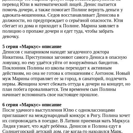
перевод Юли в математический лицей. Денис пытается
помочь дочери, а также помогает Полине вернуть деньги у
адвоката-мошенника. Седов восстанавливает Денисова в
должности, но предупреждает о серьёзной опасности. Юля
сбегает из дома и приходит к Полине. Марина заявляет в
полицию о пропаже дочери и едет туда, чтобы забрать
девочку.
5 серия «Маркус» описание
Денисов с напарником находят загадочного доктора
Никитина. Преступники загоняют самого Дениса в опасную
ловушку, но ему удаётся уйти от вооружённых бандитов.
Поклонник Полины из школы переходит к активным
действиям, но она не готова к отношениям с Антоном. Новый
муж Марины отправляет ее за город, в санаторий, подлечить
нервы. Женщина хочет сбежать оттуда к дочери на концерт, но
план побега проваливается. Тем временем сын Полины
начинает вспоминать свое настоящее прошлое.
6 серия «Маркус» описание
После удачного выступления Юлю с одноклассницами
приглашают на международный конкурс в Ригу. Полина хочет
их сопровождать в поездке. В Латвии приемная мать Маркуса
Лидия узнает, что ждёт ребёнка. Денисов и Полина едут в
Солнцегорский детский дом, где когда-то находился Марк.