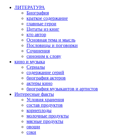
ЛИТЕРАТУРА
Биография
краткое содержание
главные герои
Цитаты из книг
кто автор
Основная тема и мысль
Пословицы и поговорки
Сочинения
синоним к слову
кино и музыка
Сериалы
содержание серий
биография актеров
актеры кино
биография музыкантов и артистов
Интересные факты
Условия хранения
состав продуктов
корнеплоды
молочные продукты
мясные продукты
овощи
соки