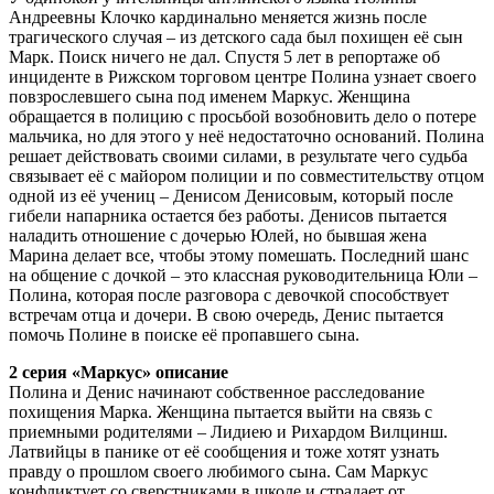
Андреевны Клочко кардинально меняется жизнь после
трагического случая – из детского сада был похищен её сын
Марк. Поиск ничего не дал. Спустя 5 лет в репортаже об
инциденте в Рижском торговом центре Полина узнает своего
повзрослевшего сына под именем Маркус. Женщина
обращается в полицию с просьбой возобновить дело о потере
мальчика, но для этого у неё недостаточно оснований. Полина
решает действовать своими силами, в результате чего судьба
связывает её с майором полиции и по совместительству отцом
одной из её учениц – Денисом Денисовым, который после
гибели напарника остается без работы. Денисов пытается
наладить отношение с дочерью Юлей, но бывшая жена
Марина делает все, чтобы этому помешать. Последний шанс
на общение с дочкой – это классная руководительница Юли –
Полина, которая после разговора с девочкой способствует
встречам отца и дочери. В свою очередь, Денис пытается
помочь Полине в поиске её пропавшего сына.
2 серия «Маркус» описание
Полина и Денис начинают собственное расследование
похищения Марка. Женщина пытается выйти на связь с
приемными родителями – Лидиею и Рихардом Вилцинш.
Латвийцы в панике от её сообщения и тоже хотят узнать
правду о прошлом своего любимого сына. Сам Маркус
конфликтует со сверстниками в школе и страдает от