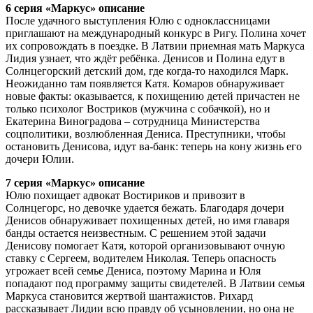
6 серия «Маркус» описание
После удачного выступления Юлю с одноклассницами
приглашают на международный конкурс в Ригу. Полина хочет
их сопровождать в поездке. В Латвии приемная мать Маркуса
Лидия узнает, что ждёт ребёнка. Денисов и Полина едут в
Солнцегорский детский дом, где когда-то находился Марк.
Неожиданно там появляется Катя. Комаров обнаруживает
новые факты: оказывается, к похищению детей причастен не
только психолог Востриков (мужчина с собачкой), но и
Екатерина Виноградова – сотрудница Министерства
соцполитики, возлюбленная Дениса. Преступники, чтобы
остановить Денисова, идут ва-банк: теперь на кону жизнь его
дочери Юлии.
7 серия «Маркус» описание
Юлю похищает адвокат Востириков и привозит в
Солнцегорс, но девочке удается бежать. Благодаря дочери
Денисов обнаруживает похищенных детей, но имя главаря
банды остается неизвестным. С решением этой задачи
Денисову помогает Катя, которой организовывают очную
ставку с Сергеем, водителем Николая. Теперь опасность
угрожает всей семье Дениса, поэтому Марина и Юля
попадают под программу защиты свидетелей. В Латвии семья
Маркуса становится жертвой шантажистов. Рихард
рассказывает Лидии всю правду об усыновлении, но она не