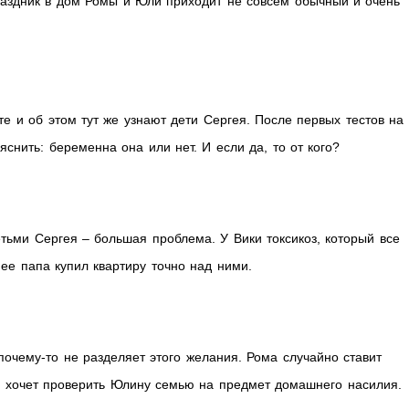
 праздник в дом Ромы и Юли приходит не совсем обычный и очень
е и об этом тут же узнают дети Сергея. После первых тестов на
яснить: беременна она или нет. И если да, то от кого?
етьми Сергея – большая проблема. У Вики токсикоз, который все
 ее папа купил квартиру точно над ними.
 почему-то не разделяет этого желания. Рома случайно ставит
ль хочет проверить Юлину семью на предмет домашнего насилия.