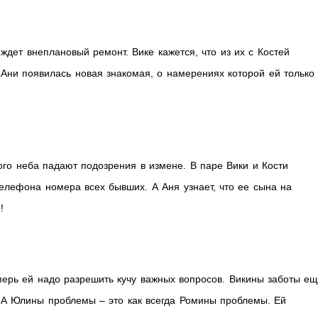
ждет внеплановый ремонт. Вике кажется, что из их с Костей
 Ани появилась новая знакомая, о намерениях которой ей только
ого неба падают подозрения в измене. В паре Вики и Кости
телефона номера всех бывших. А Аня узнает, что ее сына на
!
перь ей надо разрешить кучу важных вопросов. Викины заботы е
о. А Юлины проблемы – это как всегда Ромины проблемы. Ей