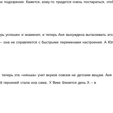
ои подозрения. Кажется, кому-то придется очень постараться, что
ерь успешен и знаменит, и теперь Аня вынуждена вытаскивать его
я – она не справляется с быстрыми переменами настроения. А Ю
теперь эта «нянька» учит внуков совсем не детским вещам. Аня
ой героиней стала она сама. У Вики близится день Х – в