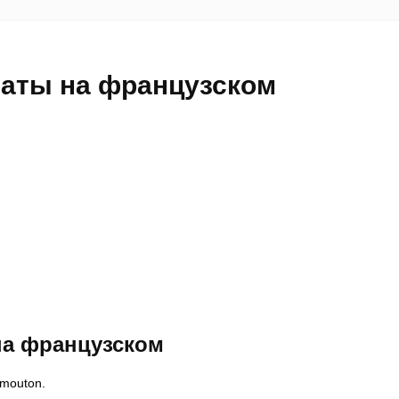
таты на французском
на французском
 mouton.