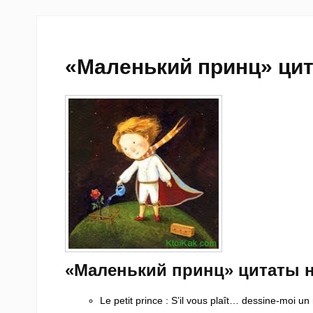
«Маленький принц» ци
«Маленький принц» цитаты 
Le petit prince
: S’il vous plaît… dessine-moi un