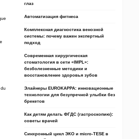
глаз
Автоматизация фитнеса
ique
Комплексная диагностика венозной
системы: почему важен экспертный
se
подход
Современная хирургическая
стоматология в сети «IMPL»:
безболезненные методики и
восстановление здоровья зубов
 du
Элайнеры EUROKAPPA: инновационные
технологии для безупречной улыбки без
брекетов
Как детям делать ФГДС (гастроскопию):
советы врачей
Синхронный цикл ЭКО и micro-TESE в