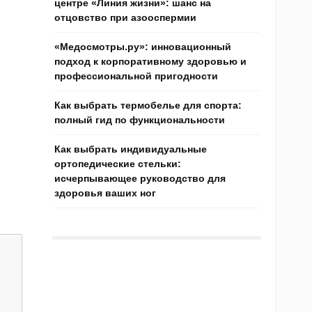
центре «Линия жизни»: шанс на
отцовство при азооспермии
«Медосмотры.ру»: инновационный
подход к корпоративному здоровью и
профессиональной пригодности
Как выбрать термобелье для спорта:
полный гид по функциональности
Как выбрать индивидуальные
ортопедические стельки:
исчерпывающее руководство для
здоровья ваших ног