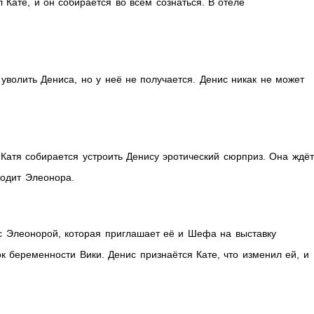
л Кате, и он собирается во всём сознаться. В отеле
волить Дениса, но у неё не получается. Денис никак не может
Катя собирается устроить Денису эротический сюрприз. Она ждёт
ходит Элеонора.
с Элеонорой, которая приглашает её и Шефа на выставку
к беременности Вики. Денис признаётся Кате, что изменил ей, и