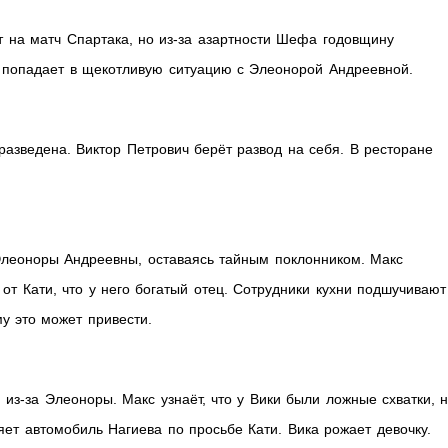
т на матч Спартака, но из-за азартности Шефа годовщину
с попадает в щекотливую ситуацию с Элеонорой Андреевной.
разведена. Виктор Петрович берёт развод на себя. В ресторане
леоноры Андреевны, оставаясь тайным поклонником. Макс
от Кати, что у него богатый отец. Сотрудники кухни подшучивают
у это может привести.
из-за Элеоноры. Макс узнаёт, что у Вики были ложные схватки, 
яет автомобиль Нагиева по просьбе Кати. Вика рожает девочку.