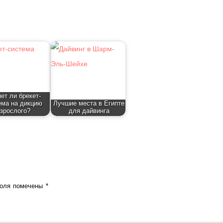
ет ли брекет-
ема на дикцию
Лучшие места в Египте
зрослого?
для дайвинга
поля помечены
*