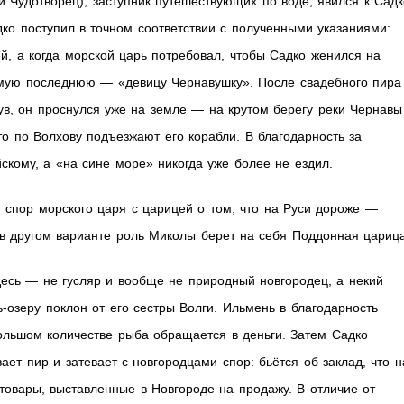
 Чудотворец), заступник путешествующих по воде, явился к Садк
дко поступил в точном соответствии с полученными указаниями:
ей, а когда морской царь потребовал, чтобы Садко женился на
амую последнюю — «девицу Чернавушку». После свадебного пира
ув, он проснулся уже на земле — на крутом берегу реки Чернавы
то по Волхову подъезжают его корабли. В благодарность за
кому, а «на сине море» никогда уже более не ездил.
 спор морского царя с царицей о том, что на Руси дороже —
; в другом варианте роль Миколы берет на себя Поддонная царица
десь — не гусляр и вообще не природный новгородец, а некий
-озеру поклон от его сестры Волги. Ильмень в благодарность
ольшом количестве рыба обращается в деньги. Затем Садко
вает пир и затевает с новгородцами спор: бьётся об заклад, что н
 товары, выставленные в Новгороде на продажу. В отличие от