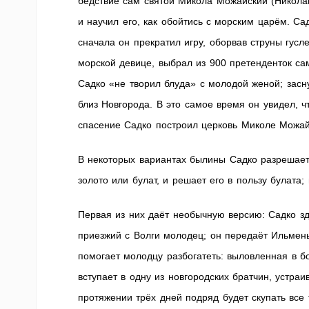
бедствие сам святой Микола Можайский (Николай
и научил его, как обойтись с морским царём. Са
сначала он прекратил игру, оборвав струны гусл
морской девице, выбрал из 900 претенденток с
Садко «не творил блуда» с молодой женой; засн
близ Новгорода. В это самое время он увидел, ч
спасение Садко построил церковь Миколе Можайс
В некоторых вариантах былины Садко разрешает
золото или булат, и решает его в пользу булата
Первая из них даёт необычную версию: Садко з
приезжий с Волги молодец; он передаёт Ильмень
помогает молодцу разбогатеть: выловленная в б
вступает в одну из новгородских братчин, устраи
протяжении трёх дней подряд будет скупать все