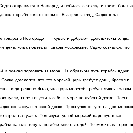
 Садко отправился в Новгород и побился о заклад с тремя богаты
удесная «рыба-золоты перья». Выиграв заклад, Садко стал
се товары в Новгороде — «худые и добрые»; действительно, два
ий день, когда подвезли товары московские, Садко сознался, что
й и поехал торговать за море. На обратном пути корабли вдруг
 Садко догадался, что это морской царь требует дани, бросал в
сно; тогда решено было, что царь морской требует живой головы.
ою гусли, велел спустить себя в море на дубовой доске. После
Садко же заснул на своей доске. Проснулся он уже на дне морско
ко играл на гуслях. Под звуки гуслей морской царь пустился
корабли начали тонуть, погибло много людей. По молитвам терпящ