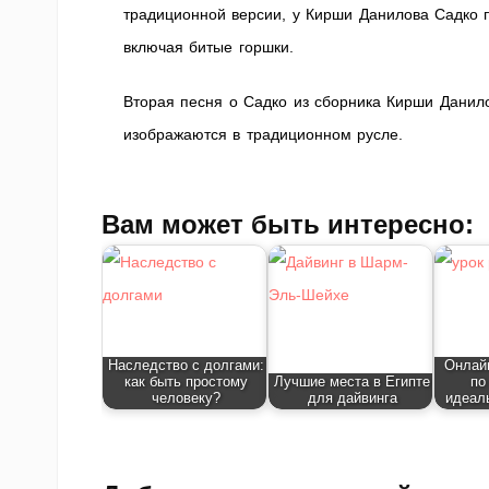
традиционной версии, у Кирши Данилова Садко п
включая битые горшки.
Вторая песня о Садко из сборника Кирши Данил
изображаются в традиционном русле.
Вам может быть интересно:
Наследство с долгами:
Онлайн
как быть простому
Лучшие места в Египте
по
человеку?
для дайвинга
идеал