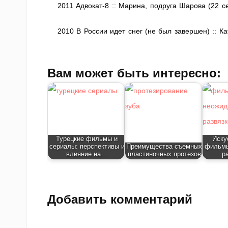
2011 Адвокат-8 :: Марина, подруга Шарова (22 с
2010 В России идет снег (не был завершен) :: Ка
Вам может быть интересно:
Турецкие фильмы и
Иску
сериалы: перспективы и
Преимущества съемных
фильмы
влияние на…
пластиночных протезов
р
Добавить комментарий