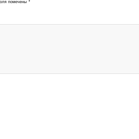
поля помечены
*