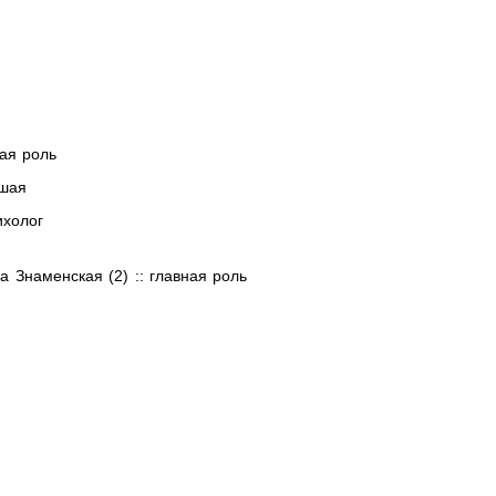
ная роль
вшая
ихолог
а Знаменская (2) :: главная роль