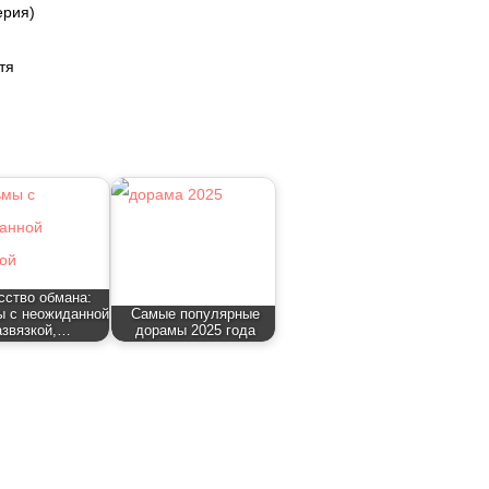
ерия)
тя
сство обмана:
 с неожиданной
Самые популярные
азвязкой,…
дорамы 2025 года