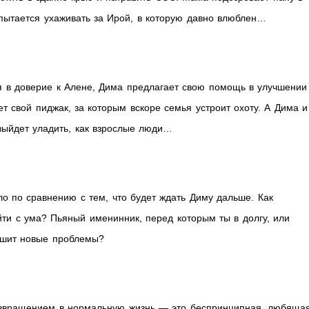
пытается ухаживать за Ирой, в которую давно влюблен…
 в доверие к Алене, Дима предлагает свою помощь в улучшении
ет свой пиджак, за которым вскоре семья устроит охоту. А Дима и
выйдет уладить, как взрослые люди…
ло по сравнению с тем, что будет ждать Диму дальше. Как
йти с ума? Пьяный именинник, перед которым ты в долгу, или
ешит новые проблемы?
звращением в нормальную жизнь — это беспринципная, любяща