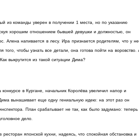
дый из команды уверен в получении 1 места, но по указанию
искуя хорошим отношением бывшей девушки и должностью, он
рс. Алена напивается в лесу. Ира признается родителям, что у н
 того, чтобы узнать все детали, она готова пойти на воровство. 
Как выкрутится из такой ситуации Дима?
конкурсе в Кургане, начальник Королёва увеличил напор и
Дима вынашивает еще одну гениальную идею: на этот раз он
нспектора. План срабатывает не так, как было задумано: теперь
уголовное дело.
 ресторан японской кухни, надеясь, что спокойная обстановка и