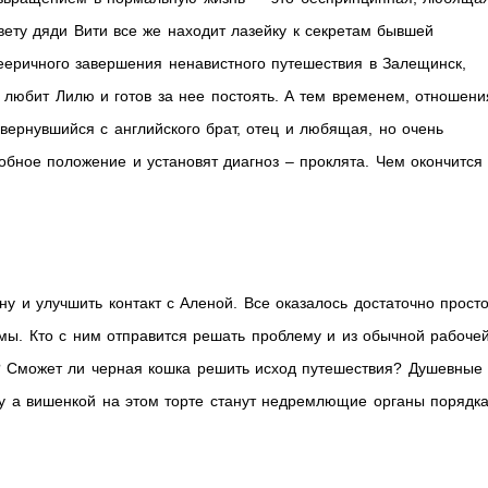
вету дяди Вити все же находит лазейку к секретам бывшей
ееричного завершения ненавистного путешествия в Залещинск,
м любит Лилю и готов за нее постоять. А тем временем, отношени
ернувшийся с английского брат, отец и любящая, но очень
обное положение и установят диагноз – проклята. Чем окончится
ну и улучшить контакт с Аленой. Все оказалось достаточно просто
ы. Кто с ним отправится решать проблему и из обычной рабоче
? Сможет ли черная кошка решить исход путешествия? Душевные
ну а вишенкой на этом торте станут недремлющие органы порядка