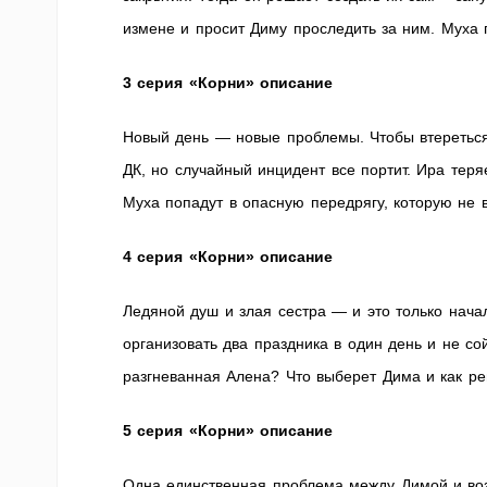
измене и просит Диму проследить за ним. Муха 
3 серия «Корни» описание
Новый день — новые проблемы. Чтобы втереться
ДК, но случайный инцидент все портит. Ира теря
Муха попадут в опасную передрягу, которую не 
4 серия «Корни» описание
Ледяной душ и злая сестра — и это только нача
организовать два праздника в один день и не со
разгневанная Алена? Что выберет Дима и как р
5 серия «Корни» описание
Одна единственная проблема между Димой и во