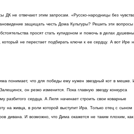
ы ДК не отвечают этим запросам. «Русско-народницы без чувств
ргановидение защищать честь Дома Культуры? Решить эти вопросы
бстоятельства просят стать купидоном и помочь в делах душевны
, который не перестает подбирать ключи к ее сердцу. А вот Ире 
Дима понимает, что для победы ему нужен звездный кот в мешке. 
 Залещинск, он резко изменится. Пока главную звезду конкурса
му разбитого сердца. А Лиля начинает строить свои коварные
ту на живца, в роли которой выступит Ира. Только отец с сыном
ров дивана. И возможно, что Дима окажется не таким плохим, как