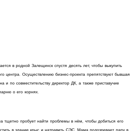
тся в родной Залещинск спустя десять лет, чтобы выкупить
ого центра. Осуществлению бизнес-проекта препятствуют бывшая
 и по совместительству директор ДК, а также приставучие
арню о его корнях.
а тщетно пробует найти проблемы в нём, чтобы добиться его
устить в здание крыс и натравить СЭС. Мама подозревает папу в