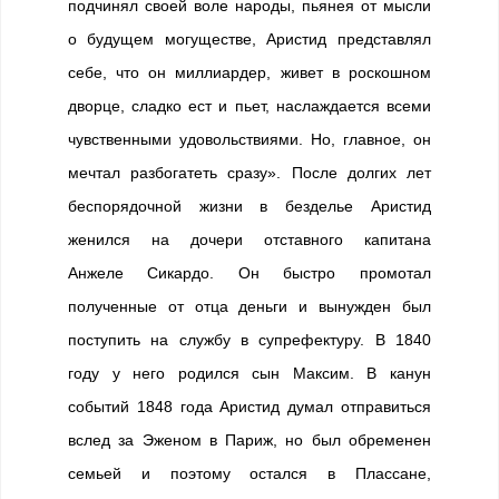
подчинял своей воле народы, пьянея от мысли
о будущем могуществе, Аристид представлял
себе, что он миллиардер, живет в роскошном
дворце, сладко ест и пьет, наслаждается всеми
чувственными удовольствиями. Но, главное, он
мечтал разбогатеть сразу». После долгих лет
беспорядочной жизни в безделье Аристид
женился на дочери отставного капитана
Анжеле Сикардо. Он быстро промотал
полученные от отца деньги и вынужден был
поступить на службу в супрефектуру. В 1840
году у него родился сын Максим. В канун
событий 1848 года Аристид думал отправиться
вслед за Эженом в Париж, но был обременен
семьей и поэтому остался в Плассане,