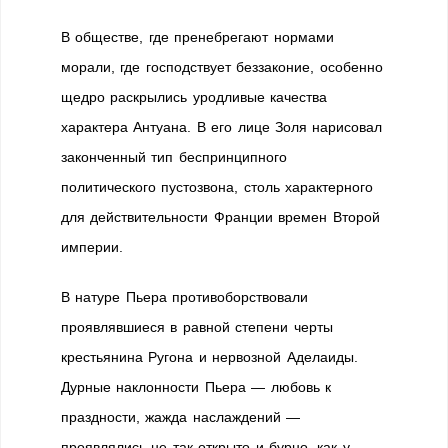
В обществе, где пренебрегают нормами
морали, где господствует беззаконие, особенно
щедро раскрылись уродливые качества
характера Антуана. В его лице Золя нарисовал
законченный тип беспринципного
политического пустозвона, столь характерного
для действительности Франции времен Второй
империи.
В натуре Пьера противоборствовали
проявлявшиеся в равной степени черты
крестьянина Ругона и нервозной Аделаиды.
Дурные наклонности Пьера — любовь к
праздности, жажда наслаждений —
проявлялись не так открыто и бурно, как у