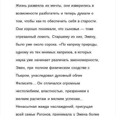
Жизнь развеяла их мечты, они изверились в
возможности разбогатеть и теперь думали о
том, чтобы как-то обеспечить себя в старости.
Они хорошо понимали, что сыновья — тоже
отрезанный ломоть. Старшему из них, Эжену,
было уже около сорока. «По капризу природы,
одному из тех мнимых капризов, в которых
наука уже начинает различать закономерности,
Эжен, при полном физическом сходстве с
Пьером, унаследовал духовный облик
Фелисите… Он отличался огромным
честолюбием, властностью, презрением к
мелким расчетам и мелким успехам…
Ненасытная жажда наслаждений, присущая
всей семье Ругонов, принимала у Эжена более