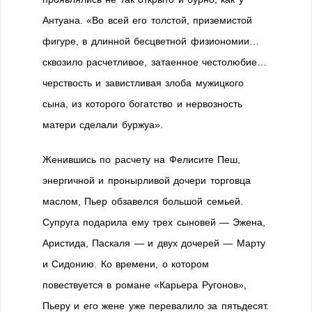
Антуана. «Во всей его толстой, приземистой
фигуре, в длинной бесцветной физиономии…
сквозило расчетливое, затаенное честолюбие…
черствость и завистливая злоба мужицкого
сына, из которого богатство и нервозность
матери сделали буржуа».
Женившись по расчету на Фелисите Пеш,
энергичной и пронырливой дочери торговца
маслом, Пьер обзавелся большой семьей.
Супруга подарила ему трех сыновей — Эжена,
Аристида, Паскаля — и двух дочерей — Марту
и Сидонию. Ко времени, о котором
повествуется в романе «Карьера Ругонов»,
Пьеру и его жене уже перевалило за пятьдесят.