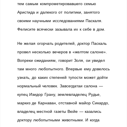
тем самым компрометировавшего семью
Аристида и далекого от политики, занятого
своими научными исследованиями Паскаля.
Фелисите всячески зазывала их к себе в дом.
Не желая огорчать родителей, доктор Паскаль
провел несколько вечеров в «желтом салоне».
Вопреки ожиданиям, говорит Золя, ои увидел
там много любопытного. Впервые ему довелось
узнать, до каких степеней тупости может дойти
нормальный человек. Завсегдатаи салона —
купец Изидор Грану, землевладелец Рудье,
маркиз де Карнаван, отставной майор Сикардо,
владелец местной газеты Вюйе — казались
доктору любопытными животными. И когда