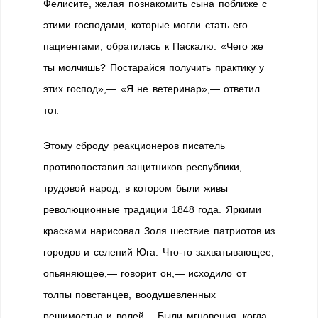
Фелисите, желая познакомить сына поближе с
этими господами, которые могли стать его
пациентами, обратилась к Паскалю: «Чего же
ты молчишь? Постарайся получить практику у
этих господ»,— «Я не ветеринар»,— ответил
тот.
Этому сброду реакционеров писатель
противопоставил защитников республики,
трудовой народ, в котором были живы
революционные традиции 1848 года. Яркими
красками нарисовал Золя шествие патриотов из
городов и селений Юга. Что-то захватывающее,
опьяняющее,— говорит он,— исходило от
толпы повстанцев, воодушевленных
решимостью и волей… Были мгновения, когда