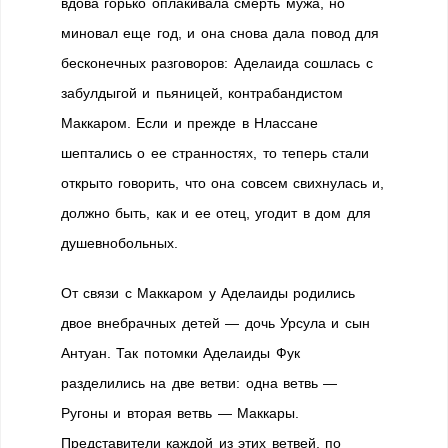
вдова горько оплакивала смерть мужа, но
миновал еще год, и она снова дала повод для
бесконечных разговоров: Аделаида сошлась с
забулдыгой и пьяницей, контрабандистом
Маккаром. Если и прежде в Нлассане
шептались о ее странностях, то теперь стали
открыто говорить, что она совсем свихнулась и,
должно быть, как и ее отец, угодит в дом для
душевнобольных.
От связи с Маккаром у Аделаиды родились
двое внебрачных детей — дочь Урсула и сын
Антуан. Так потомки Аделаиды Фук
разделились на две ветви: одна ветвь —
Ругоны и вторая ветвь — Маккары.
Представители каждой из этих ветвей, по