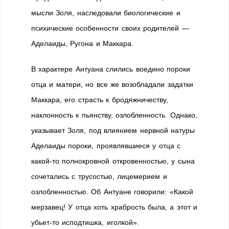
мысли Золя, наследовали биологические и
психические особенности своих родителей —
Аделаиды, Ругона и Маккара.
В характере Антуана слились воедино пороки
отца и матери, но все же возобладали задатки
Маккара, его страсть к бродяжничеству,
наклонность к пьянству, озлобленность. Однако,
указывает Золя, под влиянием нервной натуры
Аделаиды пороки, проявлявшиеся у отца с
какой-то полнокровной откровенностью, у сына
сочетались с трусостью, лицемерием и
озлобленностью. Об Антуане говорили: «Какой
мерзавец! У отца хоть храбрость была, а этот и
убьет-то исподтишка, иголкой».