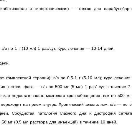
 диабетическая и гипертоническая) — только для парабульбарн
/в по 1 г (10 мл) 1 раз/сут. Курс лечения — 10-14 дней.
дели.
е комплексной терапии): в/в по 0.5-1 г (5-10 мл); курс лечени
я: острая фаза — в/в по 500 мг (5 мл) 1 раз/ сут в течение 7
еская недостаточность мозгового кровообращения: в/м по 500 мг
м переходят на прием внутрь. Хронический алкоголизм: в/в — по 
ней. Сосудистая патология глазного дна и дистрофия сетчатк
50 мг (0.5 мл раствора для инъекций) в течение 10 дней.