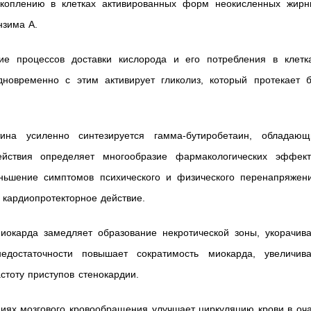
накоплению в клетках активированных форм неокисленных жирн
нзима А.
ие процессов доставки кислорода и его потребления в клетка
новременно с этим активирует гликолиз, который протекает б
ина усиленно синтезируется гамма-бутиробетаин, обладающ
йствия определяет многообразие фармакологических эффект
ньшение симптомов психического и физического перенапряжени
 кардиопротекторное действие.
иокарда замедляет образование некротической зоны, укорачива
достаточности повышает сократимость миокарда, увеличива
астоту приступов стенокардии.
иях мозгового кровообращения улучшает циркуляцию крови в оча