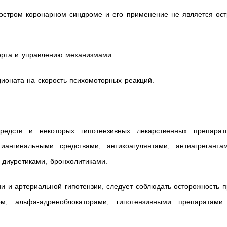
остром коронарном синдроме и его применение не является ост
орта и управлению механизмами
ионата на скорость психомоторных реакций.
редств и некоторых гипотензивных лекарственных препарато
иангинальными средствами, антикоагулянтами, антиагрегантам
 диуретиками, бронхолитиками.
и и артериальной гипотензии, следует соблюдать осторожность 
м, альфа-адреноблокаторами, гипотензивными препаратами