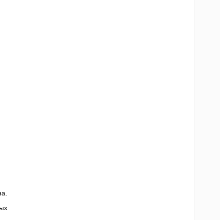
а.
ых