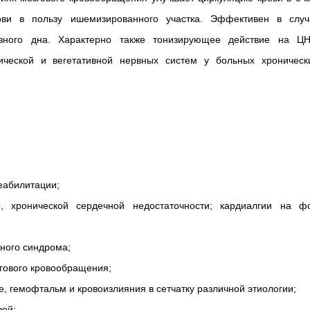
ови в пользу ишемизированного участка. Эффективен в случ
азного дна. Характерно также тонизирующее действие на ЦН
ической и вегетативной нервных систем у больных хроническ
еабилитации;
, хронической сердечной недостаточности; кардиалгии на ф
ьного синдрома;
гового кровообращения;
, гемофтальм и кровоизлияния в сетчатку различной этиологии;
вей;