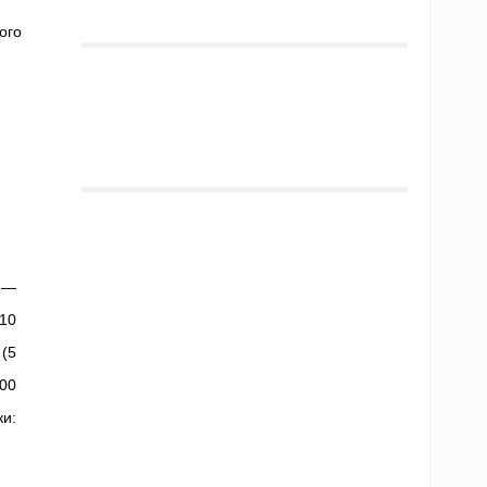
ого
я —
-10
 (5
500
и: