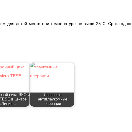
ном для детей месте при температуре не выше 25°С. Срок годно
нный цикл ЭКО и
Лазерные
-TESE в центре
антиглаукомные
«Линия…
операции