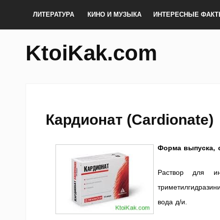
ЛИТЕРАТУРА
КИНО И МУЗЫКА
ИНТЕРЕСНЫЕ ФАК
KtoiKak.com
Кардионат (Cardionate)
Форма выпуска, 
Раствор для ин
триметилгидразини
вода д/и.