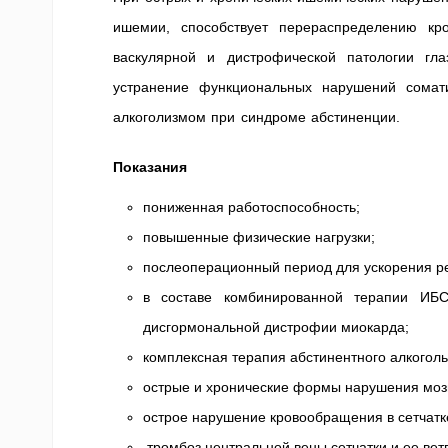
ишемии, способствует перераспределению кр
васкулярной и дистрофической патологии гл
устранение функциональных нарушений сомат
алкоголизмом при синдроме абстиненции.
Показания
пониженная работоспособность;
повышенные физические нагрузки;
послеоперационный период для ускорения р
в составе комбинированной терапии ИБС
дисгормональной дистрофии миокарда;
комплексная терапия абстинентного алкогол
острые и хронические формы нарушения моз
острое нарушение кровообращения в сетчатке
тромбоз центральной вены сетчатки и ее вет