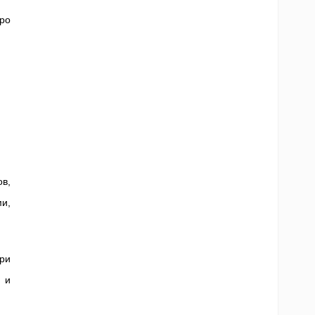
ро
в,
и,
при
 и