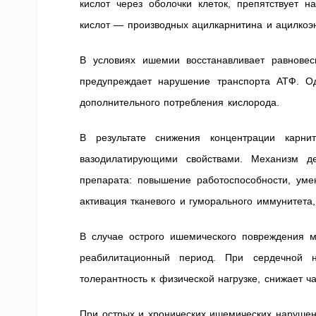
кислот через оболочки клеток, препятствует 
кислот — производных ацилкарнитина и ацилкоэ
В условиях ишемии восстанавливает равновес
предупреждает нарушение транспорта АТФ. Од
дополнительного потребления кислорода.
В результате снижения концентрации карнит
вазодилатирующими свойствами. Механизм де
препарата: повышение работоспособности, уме
активация тканевого и гуморального иммунитета,
В случае острого ишемического повреждения м
реабилитационный период. При сердечной не
толерантность к физической нагрузке, снижает ч
При острых и хронических ишемических нарушен