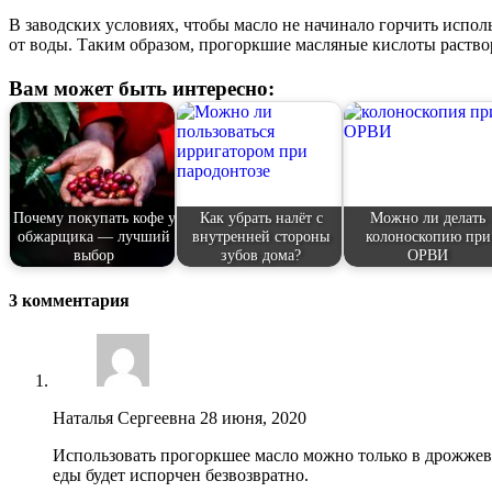
В заводских условиях, чтобы масло не начинало горчить испол
от воды. Таким образом, прогоркшие масляные кислоты раствор
Вам может быть интересно:
Почему покупать кофе у
Как убрать налёт с
Можно ли делать
обжарщика — лучший
внутренней стороны
колоноскопию при
выбор
зубов дома?
ОРВИ
3 комментария
Наталья Сергеевна
28 июня, 2020
Использовать прогоркшее масло можно только в дрожжевом 
еды будет испорчен безвозвратно.