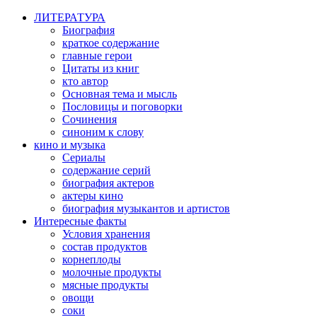
ЛИТЕРАТУРА
Биография
краткое содержание
главные герои
Цитаты из книг
кто автор
Основная тема и мысль
Пословицы и поговорки
Сочинения
синоним к слову
кино и музыка
Сериалы
содержание серий
биография актеров
актеры кино
биография музыкантов и артистов
Интересные факты
Условия хранения
состав продуктов
корнеплоды
молочные продукты
мясные продукты
овощи
соки