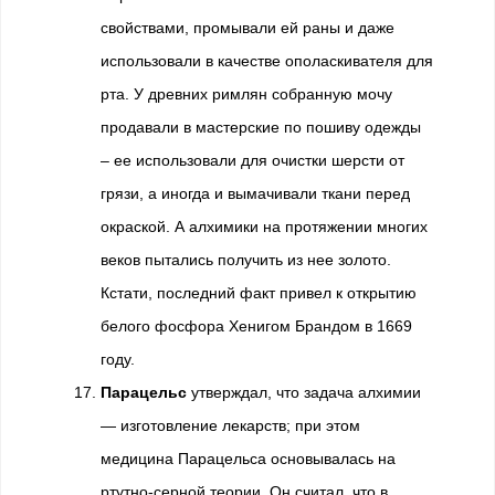
свойствами, промывали ей раны и даже
использовали в качестве ополаскивателя для
рта. У древних римлян собранную мочу
продавали в мастерские по пошиву одежды
– ее использовали для очистки шерсти от
грязи, а иногда и вымачивали ткани перед
окраской. А алхимики на протяжении многих
веков пытались получить из нее золото.
Кстати, последний факт привел к открытию
белого фосфора Хенигом Брандом в 1669
году.
Парацельс
утверждал, что задача алхимии
— изготовление лекарств; при этом
медицина Парацельса основывалась на
ртутно-серной теории. Он считал, что в