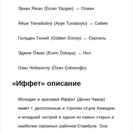
Эркан Язган (Ercan Yazgan) → Осман
Айше Тюнабойлу (Ayşe Tunaboylu) → Сайме
Гюльден Гюней (Gülden Güney) → Серпиль
Эджем Озкая (Ecem Özkaya) → Нил
Озан Чобаноглу (Ozan Çobanoğlu)
«Иффет» описание
Молодая и красивая Иффет (Дениз Чакыр)
живёт с деспотичным и строгим отцом Ахмедом
и младшей сестрой в одном из самых старых и
наиболее скромных районов Стамбула. Она