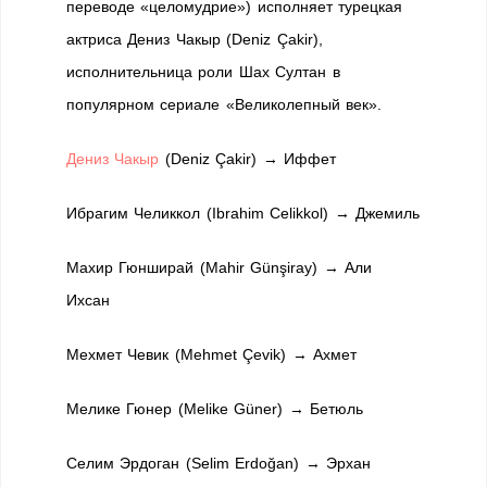
переводе «целомудрие») исполняет турецкая
актриса Дениз Чакыр (Deniz Çakir),
исполнительница роли Шах Султан в
популярном сериале «Великолепный век».
Дениз Чакыр
(Deniz Çakir) → Иффет
Ибрагим Челиккол (Ibrahim Celikkol) → Джемиль
Махир Гюнширай (Mahir Günşiray) → Али
Ихсан
Мехмет Чевик (Mehmet Çevik) → Ахмет
Мелике Гюнер (Melike Güner) → Бетюль
Селим Эрдоган (Selim Erdoğan) → Эрхан