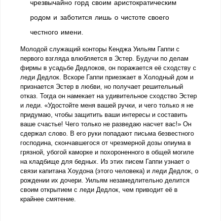
чрезвычайно горд своим аристократическим
родом и заботится лишь о чистоте своего
честного имени.
Молодой служащий конторы Кенджа Уильям Гаппи с
первого взгляда влюбляется в Эстер. Будучи по делам
фирмы в усадьбе Дедлоков, он поражается её сходству с
леди Дедлок. Вскоре Гаппи приезжает в Холодный дом и
признается Эстер в любви, но получает решительный
отказ. Тогда он намекает на удивительное сходство Эстер
и леди. «Удостойте меня вашей ручки, и чего только я не
придумаю, чтобы защитить ваши интересы и составить
ваше счастье! Чего только не разведаю насчет вас!» Он
сдержал слово. В его руки попадают письма безвестного
господина, скончавшегося от чрезмерной дозы опиума в
грязной, убогой каморке и похороненного в общей могиле
на кладбище для бедных. Из этих писем Гаппи узнает о
связи капитана Хоудона (этого человека) и леди Дедлок, о
рождении их дочери. Уильям незамедлительно делится
своим открытием с леди Дедлок, чем приводит её в
крайнее смятение.