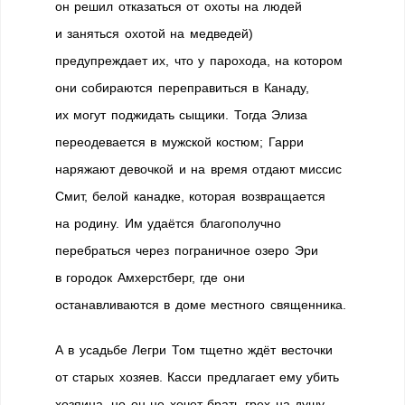
он решил отказаться от охоты на людей
и заняться охотой на медведей)
предупреждает их, что у парохода, на котором
они собираются переправиться в Канаду,
их могут поджидать сыщики. Тогда Элиза
переодевается в мужской костюм; Гарри
наряжают девочкой и на время отдают миссис
Смит, белой канадке, которая возвращается
на родину. Им удаётся благополучно
перебраться через пограничное озеро Эри
в городок Амхерстберг, где они
останавливаются в доме местного священника.
А в усадьбе Легри Том тщетно ждёт весточки
от старых хозяев. Касси предлагает ему убить
хозяина, но он не хочет брать грех на душу.