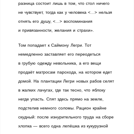
разница состоит лишь в том, что стол ничего
не чувствует, тогда как у человека <…> нельзя
отнять его душу, <…> воспоминания
и привязанности, желания и страхи».
Том попадает к Саймону Легри. Тот
немедленно заставляет его переодеться
в грубую одежду невольника, а его вещи
продаёт матросам парохода, на котором едет
домой. На плантации Легри новых рабов селят
в жалких лачугах, где так тесно, что яблоку
негде упасть. Спят здесь прямо на земле,
подстелив немного соломы. Рацион крайне
скудный: после изнурительного труда на сборе
хлопка — всего одна лепёшка из кукурузной