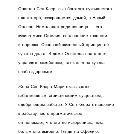
Огюстен Сен-Клер, сын богатого луизианского
плантатора, возвращается домой, в Новый
Орлеан. Немолодая родственница — его
кузина мисс Офелия, воплощение точности
и порядка. Основной жизненный принцип её —
чувство долга. В доме Огюстена она станет
управлять хозяйством, так как жена кузена
слаба здоровьем.
Жена Сен-Клера Мари оказывается
взбалмошным, эгоистическим существом,
одобряющим рабство. У Сен-Клера отношение
к рабству чисто прагматическое —
он понимает, что его не искоренишь, пока
белым оно выгодно. Глядя на Офелию,