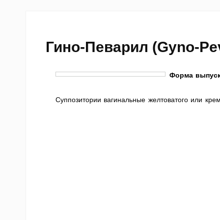
Гино-Певарил (Gyno-Pev
Форма выпуск
Суппозитории вагинальные желтоватого или крем