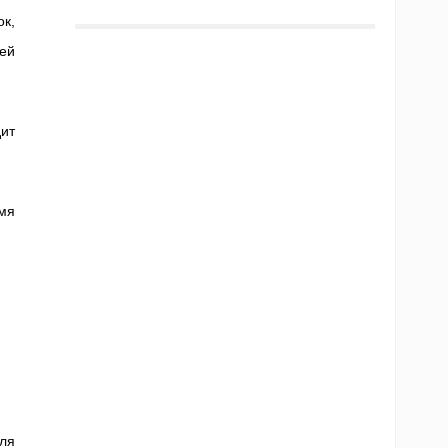
ок,
ей
дит
емя
ля