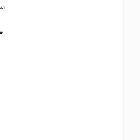
ил
й,