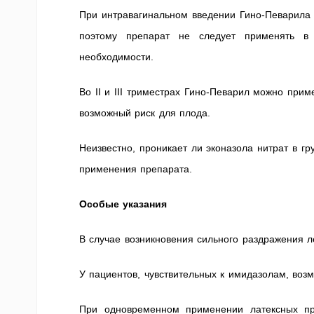
При интравагинальном введении Гино-Певарила 
поэтому препарат не следует применять в 
необходимости.
Во II и III триместрах Гино-Певарил можно при
возможный риск для плода.
Неизвестно, проникает ли эконазола нитрат в г
применения препарата.
Особые указания
В случае возникновения сильного раздражения 
У пациентов, чувствительных к имидазолам, возм
При одновременном применении латексных пр