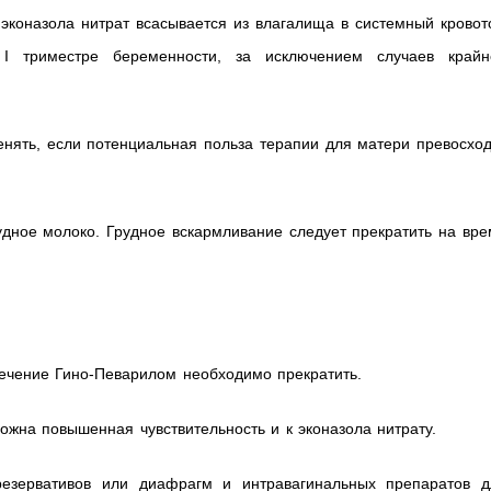
эконазола нитрат всасывается из влагалища в системный кровот
I триместре беременности, за исключением случаев крайн
менять, если потенциальная польза терапии для матери превосхо
рудное молоко. Грудное вскармливание следует прекратить на вр
лечение Гино-Певарилом необходимо прекратить.
ожна повышенная чувствительность и к эконазола нитрату.
езервативов или диафрагм и интравагинальных препаратов д