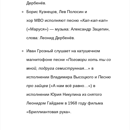
Дербенёв.
Борис Кузнецов, Лев Полосин и
хор МВО исполняют песню «
Кап-кап-кап
»
(«Маруся») — музыка: Александр Зацепин,
слова: Леонид Дербенёв.
Иван Грозный слушает на катушечном
магнитофоне песни «
Поговори хоть ты со
мной, подруга семиструнная…
» в
исполнении Владимира Высоцкого и
Песню
про зайцев
(«А нам всё равно…») в
исполнении Юрия Никулина из снятого
Леонидом Гайдаем в 1968 году фильма
«Бриллиантовая рука».