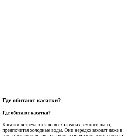
Где обитают касатки?
Где обитают касатки?
Касатки встречаются во всех океанах земного шара,
предпочитая холодные воды. Они нередко заходят даже в
зоны плавучих льдов, а в теплые моря заплывают гораздо