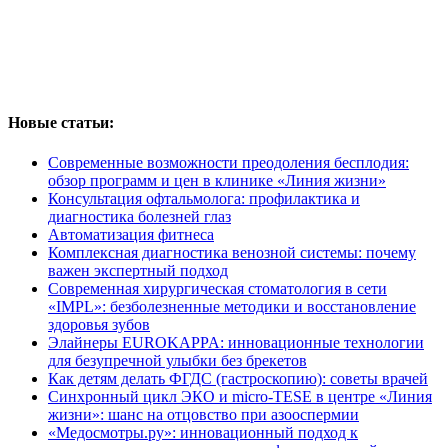
Новые статьи:
Современные возможности преодоления бесплодия:
обзор программ и цен в клинике «Линия жизни»
Консультация офтальмолога: профилактика и
диагностика болезней глаз
Автоматизация фитнеса
Комплексная диагностика венозной системы: почему
важен экспертный подход
Современная хирургическая стоматология в сети
«IMPL»: безболезненные методики и восстановление
здоровья зубов
Элайнеры EUROKAPPA: инновационные технологии
для безупречной улыбки без брекетов
Как детям делать ФГДС (гастроскопию): советы врачей
Синхронный цикл ЭКО и micro-TESE в центре «Линия
жизни»: шанс на отцовство при азооспермии
«Медосмотры.ру»: инновационный подход к