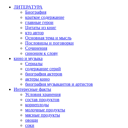
ЛИТЕРАТУРА
Биография
краткое содержание
главные герои
Цитаты из книг
кто автор
Основная тема и мысль
Пословицы и поговорки
Сочинения
синоним к слову
кино и музыка
Сериалы
содержание серий
биография актеров
актеры кино
биография музыкантов и артистов
Интересные факты
Условия хранения
состав продуктов
корнеплоды
молочные продукты
мясные продукты
овощи
соки