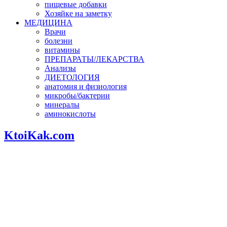
пищевые добавки
Хозяйке на заметку
МЕДИЦИНА
Врачи
болезни
витамины
ПРЕПАРАТЫ/ЛЕКАРСТВА
Анализы
ДИЕТОЛОГИЯ
анатомия и физиология
микробы/бактерии
минералы
аминокислоты
KtoiKak.com