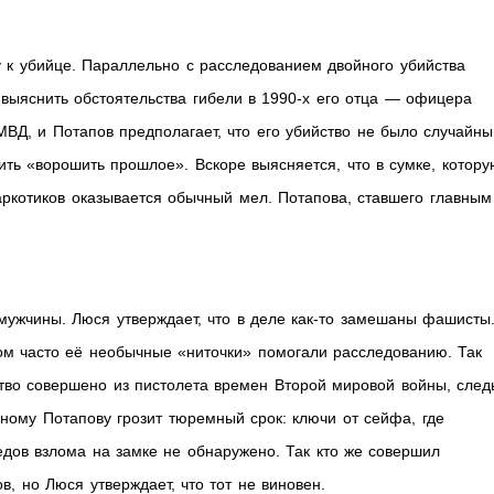
 к убийце. Параллельно с расследованием двойного убийства
выяснить обстоятельства гибели в 1990-х его отца — офицера
ВД, и Потапов предполагает, что его убийство не было случайны
ить «ворошить прошлое». Вскоре выясняется, что в сумке, котору
аркотиков оказывается обычный мел. Потапова, ставшего главным
мужчины. Люся утверждает, что в деле как-то замешаны фашисты
ком часто её необычные «ниточки» помогали расследованию. Так
йство совершено из пистолета времен Второй мировой войны, след
ному Потапову грозит тюремный срок: ключи от сейфа, где
едов взлома на замке не обнаружено. Так кто же совершил
, но Люся утверждает, что тот не виновен.