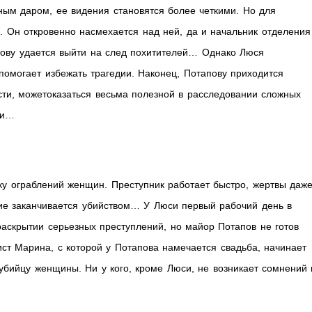
ным даром, ее видения становятся более четкими. Но для
е. Он откровенно насмехается над ней, да и начальник отделения
пову удается выйти на след похитителей… Однако Люся
помогает избежать трагедии. Наконец, Потапову приходится
ости, можетоказаться весьма полезной в расследовании сложных
ии…
ку ограблений женщин. Преступник работает быстро, жертвы даж
ние заканчивается убийством… У Люси первый рабочий день в
аскрытии серьезных преступлений, но майор Потапов не готов
ист Марина, с которой у Потапова намечается свадьба, начинает
убийцу женщины. Ни у кого, кроме Люси, не возникает сомнений 