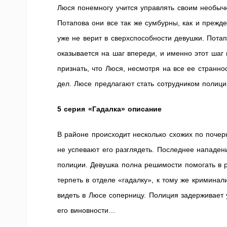
Люся понемногу учится управлять своим необыч
Потапова они все так же сумбурны, как и прежд
уже не верит в сверхспособности девушки. Пота
оказывается на шаг впереди, и именно этот шаг 
признать, что Люся, несмотря на все ее странн
дел. Люсе предлагают стать сотрудником полиц
5 серия «Гадалка» описание
В районе происходит несколько схожих по почер
не успевают его разглядеть. Последнее нападе
полиции. Девушка полна решимости помогать в р
терпеть в отделе «гадалку», к тому же криминал
видеть в Люсе соперницу. Полиция задерживает 
его виновности…