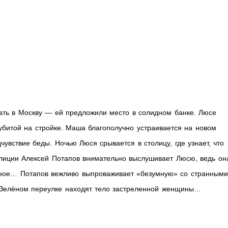
ть в Москву — ей предложили место в солидном банке. Люсе
 убитой на стройке. Маша благополучно устраивается на новом
чувствие беды. Ночью Люся срывается в столицу, где узнает, что
олиции Алексей Потапов внимательно выслушивает Люсю, ведь он
елёное… Потапов вежливо выпроваживает «безумную» со странными
в Зелёном переулке находят тело застреленной женщины…