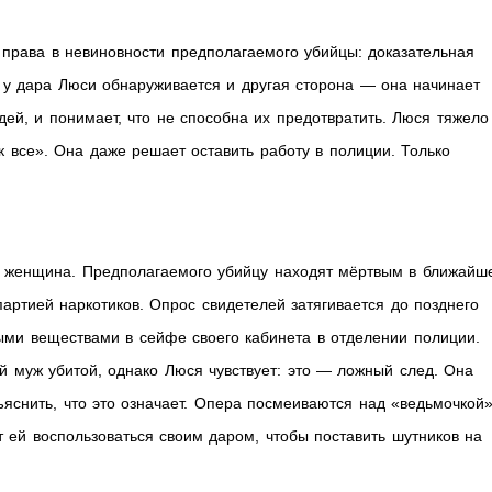
 права в невиновности предполагаемого убийцы: доказательная
о у дара Люси обнаруживается и другая сторона — она начинает
дей, и понимает, что не способна их предотвратить. Люся тяжело
к все». Она даже решает оставить работу в полиции. Только
я женщина. Предполагаемого убийцу находят мёртвым в ближайш
артией наркотиков. Опрос свидетелей затягивается до позднего
ыми веществами в сейфе своего кабинета в отделении полиции.
муж убитой, однако Люся чувствует: это — ложный след. Она
ъяснить, что это означает. Опера посмеиваются над «ведьмочкой»
т ей воспользоваться своим даром, чтобы поставить шутников на