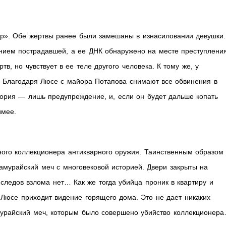
ер». Обе жертвы ранее были замешаны в изнасиловании девушки.
нием пострадавшей, а ее ДНК обнаружено на месте преступления
тв, но чувствует в ее теле другого человека. К тому же, у
 Благодаря Люсе с майора Потапова снимают все обвинения в
стория — лишь предупреждение, и, если он будет дальше копать
имее.
ного коллекционера антикварного оружия. Таинственным образом
амурайский меч с многовековой историей. Двери закрыты на
 следов взлома нет… Как же тогда убийца проник в квартиру и
Люсе приходит видение горящего дома. Это не дает никаких
амурайский меч, которым было совершено убийство коллекционер