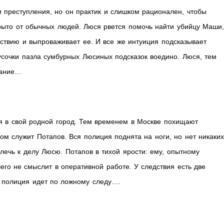
 преступления, но он практик и слишком рационален, чтобы
крыто от обычных людей. Люся рвется помочь найти убийцу Маши
ствию и выпроваживает ее. И все же интуиция подсказывает
кусочки пазла сумбурных Люсиных подсказок воедино. Люся, тем
вание…
я в свой родной город. Тем временем в Москве похищают
ом служит Потапов. Вся полиция поднята на ноги, но нет никаки
лечь к делу Люсю. Потапов в тихой ярости: ему, опытному
го не смыслит в оперативной работе. У следствия есть две
о полиция идет по ложному следу….