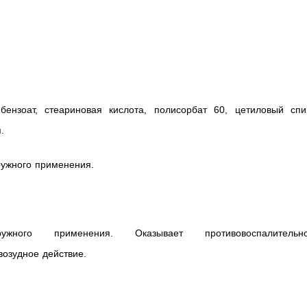
бензоат, стеариновая кислота, полисорбат 60, цетиловый спир
.
ружного применения.
жного применения. Оказывает противовоспалительно
возудное действие.