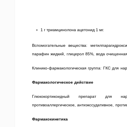
1 г триамцинолона ацетонид 1 мг.
Вспомогательные вещества: метилпарагидрокси
парафин жидкий, глицерол 85%, вода очищенная
Клинико-фармакологическая группа: ГКС для на
Фармакологическое действие
Глюкокортикоидный препарат для нару
противоаллергическое, антиэкссудативное, проти
Фармакокинетика