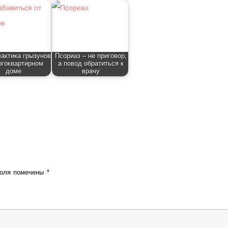
актика грызунов
Псориаз – не приговор,
огоквартирном
а повод обратиться к
доме
врачу
поля помечены
*