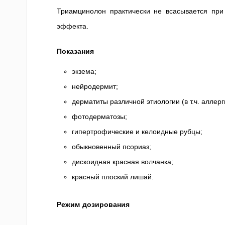
Триамцинолон практически не всасывается при
эффекта.
Показания
экзема;
нейродермит;
дерматиты различной этиологии (в т.ч. аллерг
фотодерматозы;
гипертрофические и келоидные рубцы;
обыкновенный псориаз;
дискоидная красная волчанка;
красный плоский лишай.
Режим дозирования