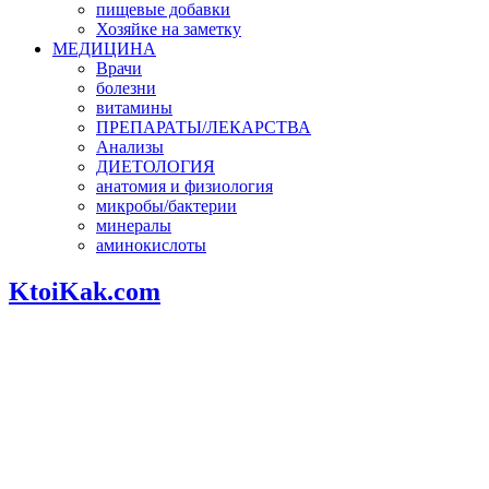
пищевые добавки
Хозяйке на заметку
МЕДИЦИНА
Врачи
болезни
витамины
ПРЕПАРАТЫ/ЛЕКАРСТВА
Анализы
ДИЕТОЛОГИЯ
анатомия и физиология
микробы/бактерии
минералы
аминокислоты
KtoiKak.com