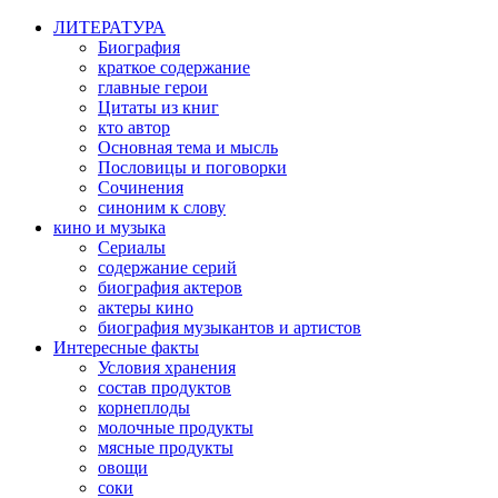
ЛИТЕРАТУРА
Биография
краткое содержание
главные герои
Цитаты из книг
кто автор
Основная тема и мысль
Пословицы и поговорки
Сочинения
синоним к слову
кино и музыка
Сериалы
содержание серий
биография актеров
актеры кино
биография музыкантов и артистов
Интересные факты
Условия хранения
состав продуктов
корнеплоды
молочные продукты
мясные продукты
овощи
соки