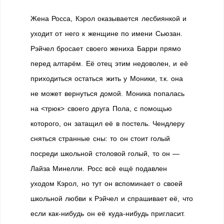
Жена Росса, Кэрол оказывается лесбиянкой и
уходит от него к женщине по имени Сьюзан.
Рэйчел бросает своего жениха Барри прямо
перед алтарём. Её отец этим недоволен, и её
приходиться остаться жить у Моники, т.к. она
не может вернуться домой. Моника попалась
на <трюк> своего друга Пола, с помощью
которого, он затащил её в постель. Чендлеру
сняться странные сны: то он стоит голый
посреди школьной столовой голый, то он —
Лайза Минелли. Росс всё ещё подавлен
уходом Кэрол, но тут он вспоминает о своей
школьной любви к Рэйчел и спрашивает её, что
если как-нибудь он её куда-нибудь пригласит.