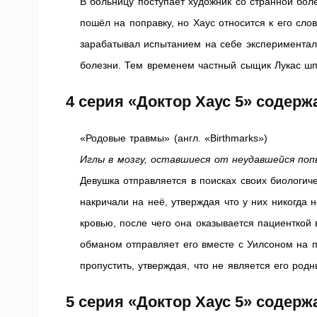
В больницу поступает художник со странной бол
пошёл на поправку, но Хаус относится к его сло
зарабатывал испытанием на себе эксперименталь
болезни. Тем временем частный сыщик Лукас шп
4 серия «Доктор Хаус 5» содер
«Родовые травмы» (англ. «Birthmarks»)
Иглы в мозгу, оставшиеся от неудавшейся поп
Девушка отправляется в поисках своих биологиче
накричали на неё, утверждая что у них никогда 
кровью, после чего она оказывается пациенткой
обманом отправляет его вместе с Уилсоном на п
пропустить, утверждая, что не является его род
5 серия «Доктор Хаус 5» содер