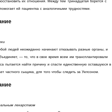
 восстановить их отношения. Между тем Тринадцатая борется с
 помогает ей пациентка с аналогичными трудностями.
жание
тки
обой людей неожиданно начинают отказывать разные органы, и
объединяет, — то, что в свое время всем им трансплантировали
уса пытается найти причину и спасти единственную оставшуюся в
ет частного сыщика, для того чтобы следить за Уилсоном.
жание
тальным лекарством