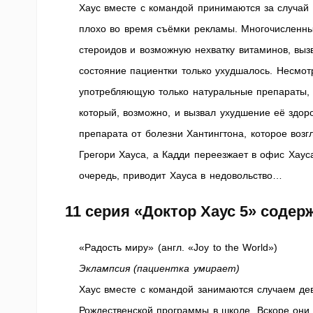
Хаус вместе с командой принимаются за случай
плохо во время съёмки рекламы. Многочисленны
стероидов и возможную нехватку витаминов, вызв
состояние пациентки только ухудшалось. Несмотр
употребляющую только натуральные препараты, к
который, возможно, и вызвал ухудшение её здор
препарата от болезни Хантингтона, которое воз
Грегори Хауса, а Кадди переезжает в офис Хаус
очередь, приводит Хауса в недовольство…
11 серия «Доктор Хаус 5» соде
«Радость миру» (англ. «Joy to the World»)
Эклампсия (пациентка умирает)
Хаус вместе с командой занимаются случаем дев
Рождественской программы в школе. Вскоре они у