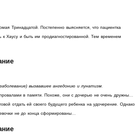
омая Тринадцатой. Постепенно выясняется, что пациентка
ть к Хаусу и быть им продиагностированной. Тем временем
жание
 заболевание) вызвавшее ангедонию и лунатизм.
 провалами в памяти. Похоже, они с дочерью не очень дружны…
товой отдать ей своего будущего ребенка на удочерение. Однако
девочки не до конца сформированы…
жание