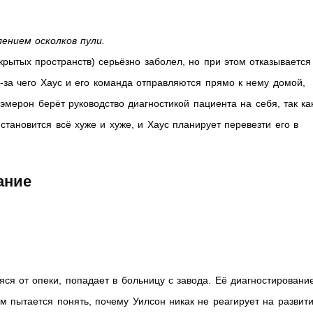
ением осколков пули.
ытых пространств) серьёзно заболел, но при этом отказывается
з-за чего Хаус и его команда отправляются прямо к нему домой,
эмерон берёт руководство диагностикой пациента на себя, так ка
тановится всё хуже и хуже, и Хаус планирует перевезти его в
жание
ся от опеки, попадает в больницу с завода. Её диагностировани
 пытается понять, почему Уилсон никак не реагирует на развит