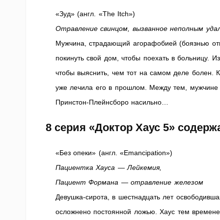
«Зуд» (англ. «The Itch»)
Отравление свинцом, вызванное неполным удал
Мужчина, страдающий агорафобией (боязнью откр
покинуть свой дом, чтобы поехать в больницу. И
чтобы выяснить, чем тот на самом деле болен. К
уже лечила его в прошлом. Между тем, мужчине с
Принстон-Плейнсборо насильно…
8 серия «Доктор Хаус 5» содер
«Без опеки» (англ. «Emancipation»)
Пациентка Хауса — Лейкемия,
Пациент Формана — отравление железом
Девушка-сирота, в шестнадцать лет освободившая
осложнено постоянной ложью. Хаус тем временем