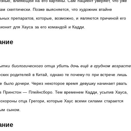
езнью, влияющей на его картины. Сам пациент уверяет, что уже
вам скептически. Позже выясняется, что художник втайне
ных препаратов, которые, возможно, и являются причиной его
ионит для Хауса за его командой и Кадди.
жание
ытки биологического отца убить дочь ещё в грудном возрасте
ских родителей в Китай, однако те почему-то при встрече лишь
не было дочери. Через некоторое время девушку начинает рвать
 в Принстон — Плейнсборо. Тем временем Кадди, усыпив Хауса,
охороны отца Грегори, которые Хаус всеми силами старается
ным сыном.
жание