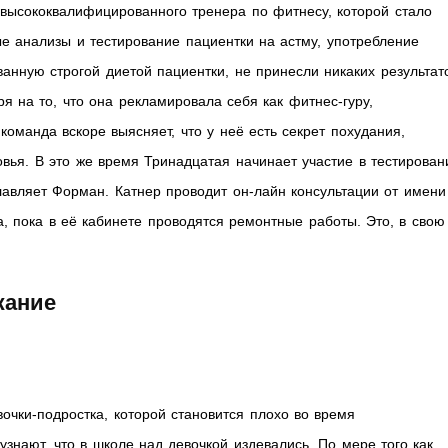
 высококвалифицированного тренера по фитнесу, которой стало
е анализы и тестирование пациентки на астму, употребление
анную строгой диетой пациентки, не принесли никаких результат
я на то, что она рекламировала себя как фитнес-гуру,
оманда вскоре выясняет, что у неё есть секрет похудания,
овья. В это же время Тринадцатая начинает участие в тестирован
главляет Форман. Катнер проводит он-лайн консультации от имени
а, пока в её кабинете проводятся ремонтные работы. Это, в свою
ржание
очки-подростка, которой становится плохо во время
знают, что в школе над девочкой издевались. По мере того как