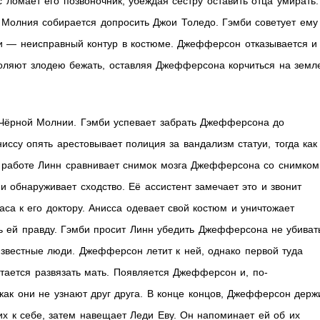
 ломает его позвоночник, убеждая сестру оставить отца умирать.
 Молния собирается допросить Джои Толедо. Гэмби советует ему
ли — неисправный контур в костюме. Джефферсон отказывается и
воляют злодею бежать, оставляя Джефферсона корчиться на земл
 Чёрной Молнии. Гэмби успевает забрать Джефферсона до
иссу опять арестовывает полиция за вандализм статуи, тогда как
 работе Линн сравнивает снимок мозга Джефферсона со снимком
 обнаруживает сходство. Её ассистент замечает это и звонит
са к его доктору. Анисса одевает свой костюм и уничтожает
ать ей правду. Гэмби просит Линн убедить Джефферсона не убиват
звестные люди. Джефферсон летит к ней, однако первой туда
тается развязать мать. Появляется Джефферсон и, по-
 как они не узнают друг друга. В конце концов, Джефферсон держ
 их к себе, затем навещает Леди Еву. Он напоминает ей об их