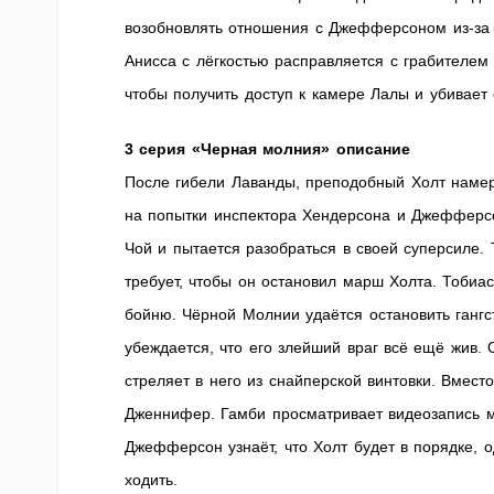
возобновлять отношения с Джефферсоном из-за
Анисса с лёгкостью расправляется с грабителем
чтобы получить доступ к камере Лалы и убивает 
3 серия «Черная молния» описание
После гибели Лаванды, преподобный Холт намер
на попытки инспектора Хендерсона и Джефферсо
Чой и пытается разобраться в своей суперсиле.
требует, чтобы он остановил марш Холта. Тобиа
бойню. Чёрной Молнии удаётся остановить гангс
убеждается, что его злейший враг всё ещё жив.
стреляет в него из снайперской винтовки. Вмест
Дженнифер. Гамби просматривает видеозапись ма
Джефферсон узнаёт, что Холт будет в порядке, 
ходить.