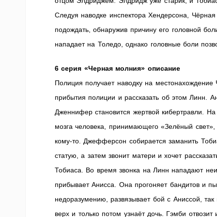
отцом Элдриджем. Элдридж уже старик, и Тобиас
Следуя наводке инспектора Хендерсона, Чёрная
подождать, обнаружив причину его головной бо
нападает на Толедо, однако головные боли поз
6 серия «Черная молния» описание
Полиция получает наводку на местонахождение
прибытия полиции и рассказать об этом Линн. Ан
Дженнифер становится жертвой кибертравли. На
мозга человека, принимающего «Зелёный свет», и
кому-то. Джефферсон собирается заманить Тобиа
статую, а затем звонит матери и хочет рассказ
Тобиаса. Во время звонка на Линн нападают неи
прибывает Анисса. Она прогоняет бандитов и пы
недоразумению, развязывает бой с Аниссой, так
верх и только потом узнаёт дочь. Гэмби отвозит