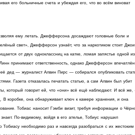
вая его больничные счета и убеждая его, что во всём виноват
зволяя ему летать. Джефферсона досаждают головные боли и
елёный свет», Джефферсон узнаёт, что за наркотиком стоит Джои
щается от двух одноклассниц на катке, ломая запястье одной из
Линн принимают ответственность, однако Джефферсон впечатлён
д, её дед — журналист Алвин Пирс — собирался опубликовать ста
тями. Газета отказалась печатать статью, а сам Алвин был убит
ы, который говорит ей, что «они» всё ещё наблюдают. И всё же,
 В коробке, она обнаруживает ключ к камере хранения, и она
ование. Тобиас наносит Гэмби визит, требуя информации о Чёрн
 знает. По-видимому, войдя в его ателье, Тобиус нарушил
о Тобиасу необходимо раз и навсегда разобраться с их жестоким