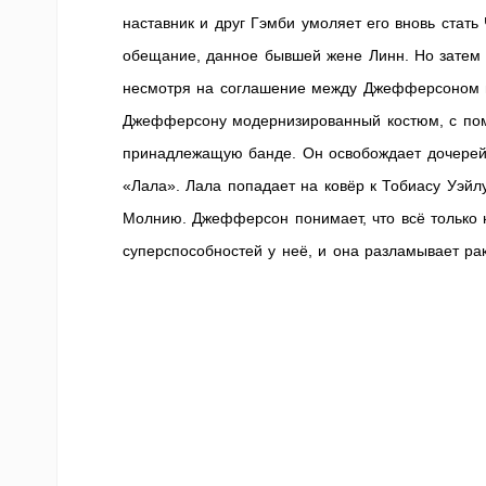
наставник и друг Гэмби умоляет его вновь ста
обещание, данное бывшей жене Линн. Но затем 
несмотря на соглашение между Джефферсоном и 
Джефферсону модернизированный костюм, с пом
принадлежащую банде. Он освобождает дочерей 
«Лала». Лала попадает на ковёр к Тобиасу Уэйл
Молнию. Джефферсон понимает, что всё только 
суперспособностей у неё, и она разламывает ра