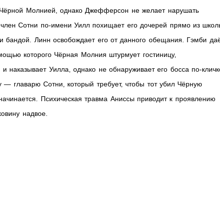
ть Чёрной Молнией, однако Джефферсон не желает нарушать
член Сотни по-имени Уилл похищает его дочерей прямо из школ
бандой. Линн освобождает его от данного обещания. Гэмби да
ощью которого Чёрная Молния штурмует гостиницу,
и наказывает Уилла, однако не обнаруживает его босса по-кличк
у — главарю Сотни, который требует, чтобы тот убил Чёрную
начинается. Психическая травма Аниссы приводит к проявлению
ковину надвое.