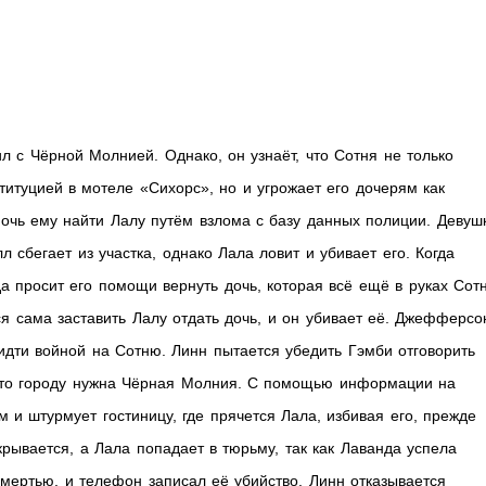
л с Чёрной Молнией. Однако, он узнаёт, что Сотня не только
титуцией в мотеле «Сихорс», но и угрожает его дочерям как
чь ему найти Лалу путём взлома с базу данных полиции. Девуш
 сбегает из участка, однако Лала ловит и убивает его. Когда
просит его помощи вернуть дочь, которая всё ещё в руках Сотн
я сама заставить Лалу отдать дочь, и он убивает её. Джефферсо
идти войной на Сотню. Линн пытается убедить Гэмби отговорить
 что городу нужна Чёрная Молния. С помощью информации на
и штурмует гостиницу, где прячется Лала, избивая его, прежде
ывается, а Лала попадает в тюрьму, так как Лаванда успела
мертью, и телефон записал её убийство. Линн отказывается