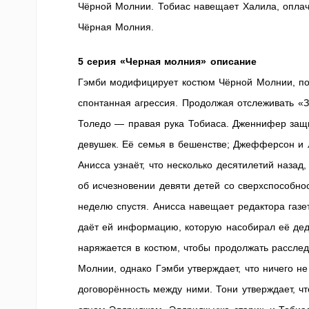
Чёрной Молнии. Тобиас навещает Халила, оплачи
Чёрная Молния.
5 серия «Черная молния» описание
Гэмби модифицирует костюм Чёрной Молнии, по
спонтанная агрессия. Продолжая отслеживать «З
Толедо — правая рука Тобиаса. Дженнифер защи
девушек. Её семья в бешенстве; Джефферсон и 
Анисса узнаёт, что несколько десятилетий наза
об исчезновении девяти детей со сверхспособнос
неделю спустя. Анисса навещает редактора газет
даёт ей информацию, которую насобирал её дед.
наряжается в костюм, чтобы продолжать расслед
Молнии, однако Гэмби утверждает, что ничего не
договорённость между ними. Тони утверждает, чт