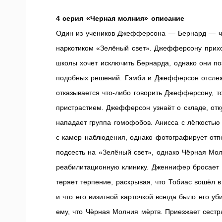
4 серия «Черная молния» описание
Один из учеников Джефферсона — Бернард — чу
наркотиком «Зелёный свет». Джефферсону приход
школы хочет исключить Бернарда, однако они п
подобных решений. Гэмби и Джефферсон отслежи
отказывается что-либо говорить Джефферсону, т
пристрастием. Джефферсон узнаёт о складе, отк
нападает группа гомофобов. Анисса с лёгкостью
с камер наблюдения, однако фотографирует отпе
подсесть на «Зелёный свет», однако Чёрная Мол
реабилитационную клинику. Дженнифер бросает 
теряет терпение, раскрывая, что Тобиас вошёл в
и что его визитной карточкой всегда было его у
ему, что Чёрная Молния мёртв. Приезжает сестр