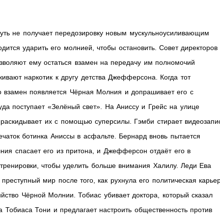
ть не получает передозировку новым мускульноусиливающим
ится ударить его молнией, чтобы остановить. Совет директоров
озволяют ему остаться взамен на передачу им полномочий
вают наркотик к другу детства Джефферсона. Когда тот
о взамен появляется Чёрная Молния и допрашивает его с
уда поступает «Зелёный свет». На Аниссу и Грейс на улице
 раскидывает их с помощью суперсилы. Гэмби стирает видеозапи
чаток ботинка Аниссы в асфальте. Бернард вновь пытается
ния спасает его из притона, и Джефферсон отдаёт его в
тренировки, чтобы уделить больше внимания Халилу. Леди Ева
 преступный мир после того, как рухнула его политическая карьер
бийство Чёрной Молнии. Тобиас убивает доктора, который сказал
а Тобиаса Тони и предлагает настроить общественность против