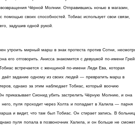
 возвращения Чёрной Молнии. Отправившись ночью в магазин,
 с помощью своих способностей. Тобиас использует свои связи,
его, задушив одной рукой.
ен утроить мирный марш в знак протеста против Сотни, несмотр
на его отговорить. Анисса знакомится с девушкой по-имени Грей
 Тобиас встречается с женщиной по-имени Леди Ева, которая
с даёт задание одному из своих людей — превратить марш в
теров, однако за этим наблюдает Тобиас, который воочию
 Он приказывает Сионид убить застрелить Чёрную Молнию, и она
о него, пуля проходит через Холта и попадает в Халила — парня
рша и видит, что там был Тобиас. Он стирает запись. В больниц
однако пуля попала в позвоночник Халила, и он больше не сможе