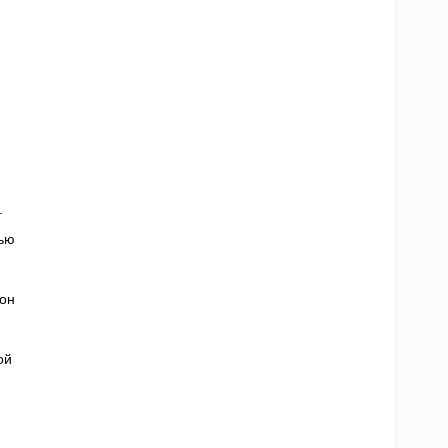
.
тью
 он
ой