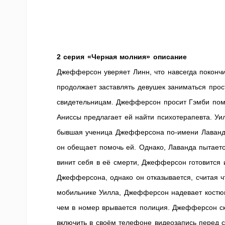
2 серия «Черная молния» описание
Джефферсон уверяет Линн, что навсегда покончи
продолжает заставлять девушек заниматься прос
свидетельницам. Джефферсон просит Гэмби помо
Аниссы предлагает ей найти психотерапевта. Уилл
бывшая ученица Джефферсона по-имени Лаванда 
он обещает помочь ей. Однако, Лаванда пытаетс
винит себя в её смерти, Джефферсон готовится 
Джефферсона, однако он отказывается, считая
мобильнике Уилла, Джефферсон надевает костюм 
чем в номер врывается полиция. Джефферсон скр
включить в своём телефоне видеозапись перед с