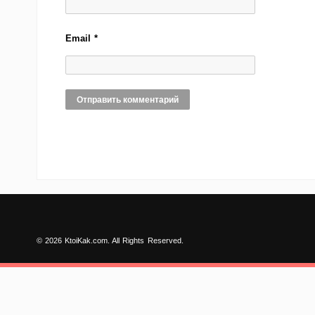
Email
*
© 2026 KtoiKak.com. All Rights Reserved.