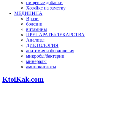
пищевые добавки
Хозяйке на заметку
МЕДИЦИНА
Врачи
болезни
витамины
ПРЕПАРАТЫ/ЛЕКАРСТВА
Анализы
ДИЕТОЛОГИЯ
анатомия и физиология
микробы/бактерии
минералы
аминокислоты
KtoiKak.com