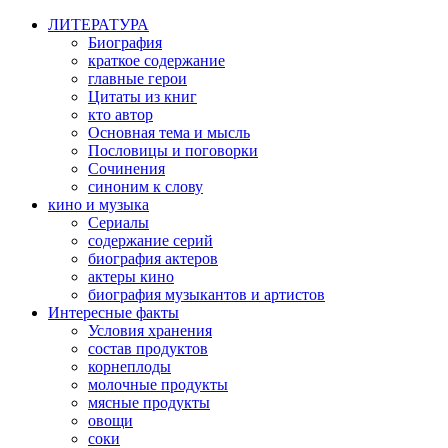
ЛИТЕРАТУРА
Биография
краткое содержание
главные герои
Цитаты из книг
кто автор
Основная тема и мысль
Пословицы и поговорки
Сочинения
синоним к слову
кино и музыка
Сериалы
содержание серий
биография актеров
актеры кино
биография музыкантов и артистов
Интересные факты
Условия хранения
состав продуктов
корнеплоды
молочные продукты
мясные продукты
овощи
соки