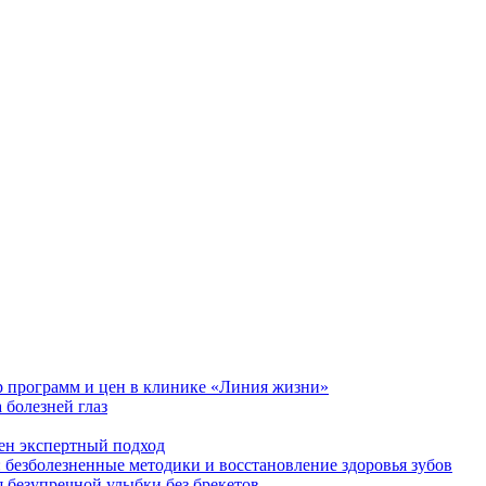
р программ и цен в клинике «Линия жизни»
 болезней глаз
ен экспертный подход
 безболезненные методики и восстановление здоровья зубов
езупречной улыбки без брекетов