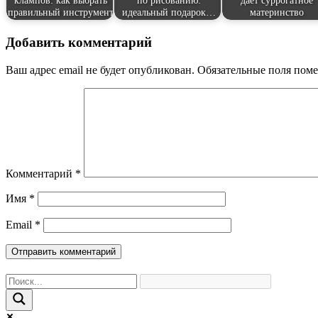
клампов: как выбрать
по рисованию:
дает суррогатное
правильный инструмент
идеальный подарок…
материнство
Добавить комментарий
Ваш адрес email не будет опубликован.
Обязательные поля пом
Комментарий
*
Имя
*
Email
*