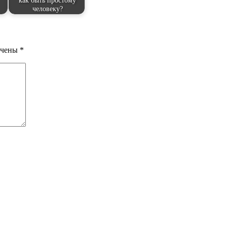
как быть простому
человеку?
ечены
*