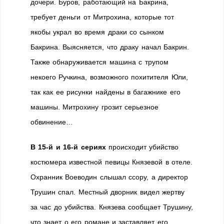
дочери. Буров, работающий на Бакрина,
требует деньги от Митрохина, которые тот
якобы украл во время драки со сынком
Бакрина. Выясняется, что драку начал Бакрин.
Также обнаруживается машина с трупом
некоего Ручкина, возможного похитителя Юли,
так как ее рисунки найдены в багажнике его
машины. Митрохину грозит серьезное
обвинение…
В 15-й и 16-й сериях
происходит убийство
костюмера известной певицы Князевой в отеле.
Охранник Воеводин слышал ссору, а директор
Трушин спал. Местный дворник видел жертву
за час до убийства. Князева сообщает Трушину,
что знает о его романе и заставляет его