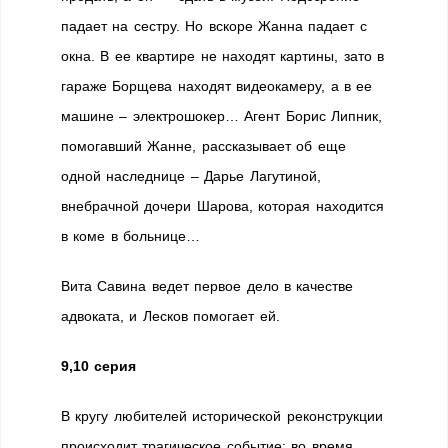
падает на сестру. Но вскоре Жанна падает с
окна. В ее квартире не находят картины, зато в
гараже Борщева находят видеокамеру, а в ее
машине – электрошокер… Агент Борис Липник,
помогавший Жанне, рассказывает об еще
одной наследнице – Дарье Лагутиной,
внебрачной дочери Шарова, которая находится
в коме в больнице…
Вита Савина ведет первое дело в качестве
адвоката, и Лесков помогает ей.
9,10 серия
В кругу любителей исторической реконструкции
происходит трагическое событие: во время