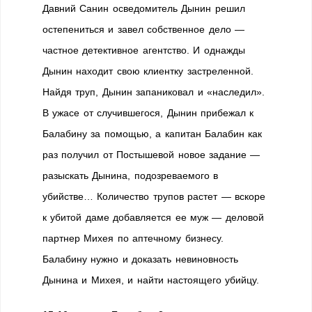
Давний Санин осведомитель Дынин решил
остепениться и завел собственное дело —
частное детективное агентство. И однажды
Дынин находит свою клиентку застреленной.
Найдя труп, Дынин запаниковал и «наследил».
В ужасе от случившегося, Дынин прибежал к
Балабину за помощью, а капитан Балабин как
раз получил от Постышевой новое задание —
разыскать Дынина, подозреваемого в
убийстве… Количество трупов растет — вскоре
к убитой даме добавляется ее муж — деловой
партнер Михея по аптечному бизнесу.
Балабину нужно и доказать невиновность
Дынина и Михея, и найти настоящего убийцу.