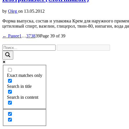
by
Oleg
on
13.05.2012
Форма выпуска, состав и упаковка Крем для наружного примене
цетиловый спирт, вазелин, глицерол, твин-80, нипагин, вода 
← Ранее
1
…
37
38
39
Page 39 of 39
Exact matches only
Search in title
Search in content