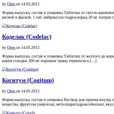
by
Oleg
on
14.05.2012
Форма выпуска, состав и упаковка Таблетки от светло-кремово
риской и фаской. 1 таб. амброксола гидрохлорид 20 мг натрия 
Коделак (Codelac)
by
Oleg
on
14.05.2012
Форма выпуска, состав и упаковка Таблетки от желтого до кори
корня солодки 200 мг порошок травы термопсиса […]
Когитум (Cogitum)
by
Oleg
on
14.05.2012
Форма выпуска, состав и упаковка Раствор для приема внутрь п
вещества: фруктоза (левулоза), метилпарагидроксибензоат, вку