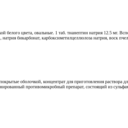
ой белого цвета, овальные. 1 таб. тианептин натрия 12.5 мг. В
й, натрия бикарбонат, карбоксиметилцеллюлоза натрия, воск пч
 покрытые оболочкой, концентрат для приготовления раствора дл
бинированный противомикробный препарат, состоящий из сульфам