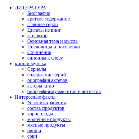
ЛИТЕРАТУРА
Биография
краткое содержание
главные герои
Цитаты из книг
кто автор
Основная тема и мысль
Пословицы и поговорки
Сочинения
синоним к слову
кино и музыка
Сериалы
содержание серий
биография актеров
актеры кино
биография музыкантов и артистов
Интересные факты
Условия хранения
состав продуктов
корнеплоды
молочные продукты
мясные продукты
овощи
соки