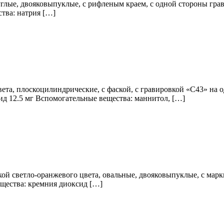
углые, двояковыпуклые, с рифленым краем, с одной стороны грав
ства: натрия […]
ета, плоскоцилиндрические, с фаской, с гравировкой «С43» на од
ид 12.5 мг Вспомогательные вещества: маннитол, […]
кой светло-оранжевого цвета, овальные, двояковыпуклые, с мар
ещества: кремния диоксид […]