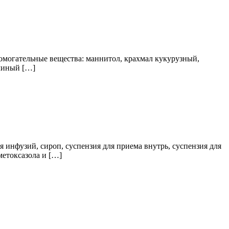
спомогательные вещества: маннитол, крахмал кукурузный,
елиный […]
я инфузий, сироп, суспензия для приема внутрь, суспензия для
етоксазола и […]