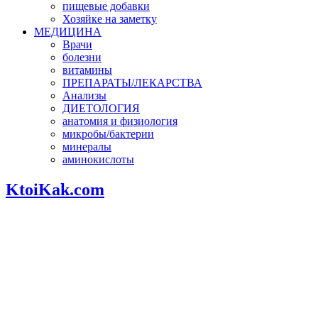
пищевые добавки
Хозяйке на заметку
МЕДИЦИНА
Врачи
болезни
витамины
ПРЕПАРАТЫ/ЛЕКАРСТВА
Анализы
ДИЕТОЛОГИЯ
анатомия и физиология
микробы/бактерии
минералы
аминокислоты
KtoiKak.com