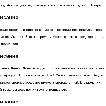
а судьбой пациентки, которую все это время вел доктор Эйвери.
писание
ервую операцию еще во время прохождения интернатуры, вновь
аймется Амелия. В то же время у Мэгги возникают подозрения на
отношениях.
писание
Бэйли, Келли, Джексон и Джо, отправляется в военный госпиталь,
 операции. В то же время в «Грей Слоан» кипят страсти. Эндрю
инимает спорное решение прямо в операционной. В отделении
й команды девушек из группы поддержки.
писание