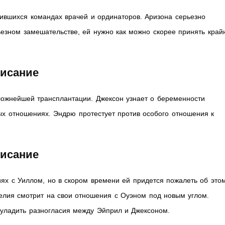
ившихся командах врачей и ординаторов. Аризона серьезно
рьезном замешательстве, ей нужно как можно скорее принять край
писание
ложнейшей трансплантации. Джексон узнает о беременности
ых отношениях. Эндрю протестует против особого отношения к
писание
ях с Уиллом, но в скором времени ей придется пожалеть об этом
елия смотрит на свои отношения с Оуэном под новым углом.
 уладить разногласия между Эйприл и Джексоном.