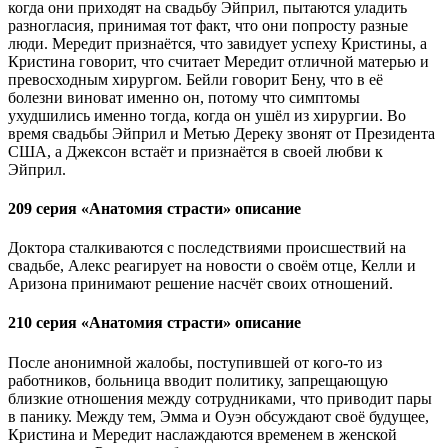
когда они приходят на свадьбу Эйприл, пытаются уладить
разногласия, принимая тот факт, что они попросту разные
люди. Мередит признаётся, что завидует успеху Кристины, а
Кристина говорит, что считает Мередит отличной матерью и
превосходным хирургом. Бейли говорит Бену, что в её
болезни виноват именно он, потому что симптомы
ухудшились именно тогда, когда он ушёл из хирургии. Во
время свадьбы Эйприл и Метью Дереку звонят от Президента
США, а Джексон встаёт и признаётся в своей любви к
Эйприл.
209 серия «Анатомия страсти» описание
Доктора сталкиваются с последствиями происшествий на
свадьбе, Алекс реагирует на новости о своём отце, Келли и
Аризона принимают решение насчёт своих отношений.
210 серия «Анатомия страсти» описание
После анонимной жалобы, поступившей от кого-то из
работников, больница вводит политику, запрещающую
близкие отношения между сотрудниками, что приводит пары
в панику. Между тем, Эмма и Оуэн обсуждают своё будущее,
Кристина и Мередит наслаждаются временем в женской