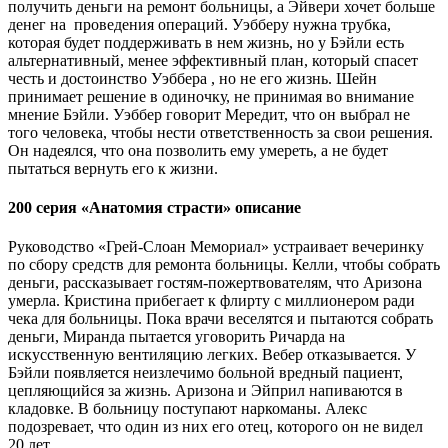
получить деньги на ремонт больницы, а Эйвери хочет больше
денег на проведения операций. Уэбберу нужна трубка,
которая будет поддерживать в нем жизнь, но у Бэйли есть
альтернативный, менее эффективный план, который спасет
честь и достоинство Уэббера , но не его жизнь. Шейн
принимает решение в одиночку, не принимая во внимание
мнение Бэйли. Уэббер говорит Мередит, что он выбрал не
того человека, чтобы нести ответственность за свои решения.
Он надеялся, что она позволить ему умереть, а не будет
пытаться вернуть его к жизни.
200 серия «Анатомия страсти» описание
Руководство «Грей-Слоан Мемориал» устраивает вечеринку
по сбору средств для ремонта больницы. Келли, чтобы собрать
деньги, рассказывает гостям-пожертвователям, что Аризона
умерла. Кристина прибегает к флирту с миллионером ради
чека для больницы. Пока врачи веселятся и пытаются собрать
деньги, Миранда пытается уговорить Ричарда на
искусственную вентиляцию легких. Вебер отказывается. У
Бэйли появляется неизлечимо больной вредный пациент,
цепляющийся за жизнь. Аризона и Эйприл напиваются в
кладовке. В больницу поступают наркоманы. Алекс
подозревает, что один из них его отец, которого он не видел
20 лет…