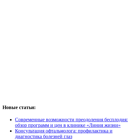
Новые статьи:
Современные возможности преодоления бесплодия:
обзор программ и цен в клинике «Линия жизни»
Консультация офтальмолога: профилактика и
диагностика болезней глаз