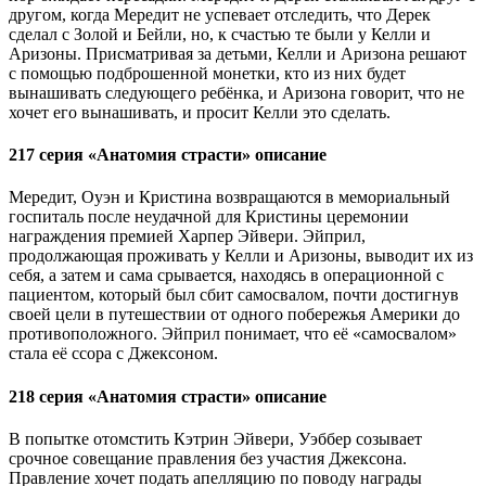
другом, когда Мередит не успевает отследить, что Дерек
сделал с Золой и Бейли, но, к счастью те были у Келли и
Аризоны. Присматривая за детьми, Келли и Аризона решают
с помощью подброшенной монетки, кто из них будет
вынашивать следующего ребёнка, и Аризона говорит, что не
хочет его вынашивать, и просит Келли это сделать.
217 серия «Анатомия страсти» описание
Мередит, Оуэн и Кристина возвращаются в мемориальный
госпиталь после неудачной для Кристины церемонии
награждения премией Харпер Эйвери. Эйприл,
продолжающая проживать у Келли и Аризоны, выводит их из
себя, а затем и сама срывается, находясь в операционной с
пациентом, который был сбит самосвалом, почти достигнув
своей цели в путешествии от одного побережья Америки до
противоположного. Эйприл понимает, что её «самосвалом»
стала её ссора с Джексоном.
218 серия «Анатомия страсти» описание
В попытке отомстить Кэтрин Эйвери, Уэббер созывает
срочное совещание правления без участия Джексона.
Правление хочет подать апелляцию по поводу награды