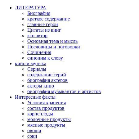
ЛИТЕРАТУРА
Биография
краткое содержание
главные герои
Цитаты из книг
кто автор
Основная тема и мысль
Пословицы и поговорки
Сочинения
синоним к слову
кино и музыка
Сериалы
содержание серий
биография актеров
актеры кино
биография музыкантов и артистов
Интересные факты
Условия хранения
состав продуктов
корнеплоды
молочные продукты
мясные продукты
овощи
соки