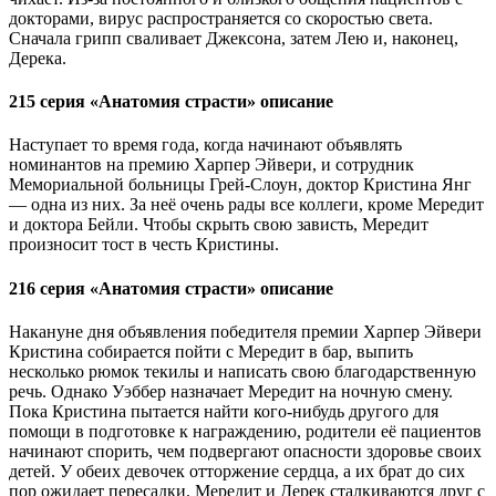
докторами, вирус распространяется со скоростью света.
Сначала грипп сваливает Джексона, затем Лею и, наконец,
Дерека.
215 серия «Анатомия страсти» описание
Наступает то время года, когда начинают объявлять
номинантов на премию Харпер Эйвери, и сотрудник
Мемориальной больницы Грей-Слоун, доктор Кристина Янг
— одна из них. За неё очень рады все коллеги, кроме Мередит
и доктора Бейли. Чтобы скрыть свою зависть, Мередит
произносит тост в честь Кристины.
216 серия «Анатомия страсти» описание
Накануне дня объявления победителя премии Харпер Эйвери
Кристина собирается пойти с Мередит в бар, выпить
несколько рюмок текилы и написать свою благодарственную
речь. Однако Уэббер назначает Мередит на ночную смену.
Пока Кристина пытается найти кого-нибудь другого для
помощи в подготовке к награждению, родители её пациентов
начинают спорить, чем подвергают опасности здоровье своих
детей. У обеих девочек отторжение сердца, а их брат до сих
пор ожидает пересадки. Мередит и Дерек сталкиваются друг с