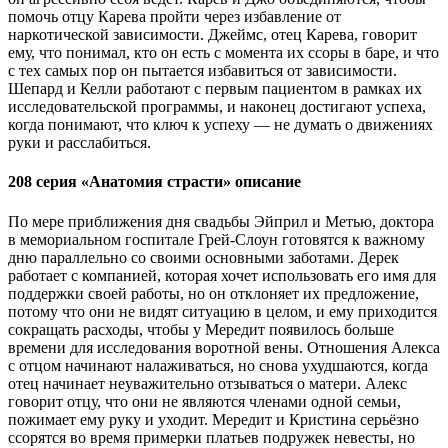
помочь отцу Карева пройти через избавление от
наркотической зависимости. Джеймс, отец Карева, говорит
ему, что понимал, кто он есть с момента их ссоры в баре, и что
с тех самых пор он пытается избавиться от зависимости.
Шепард и Келли работают с первым пациентом в рамках их
исследовательской программы, и наконец достигают успеха,
когда понимают, что ключ к успеху — не думать о движениях
руки и расслабиться.
208 серия «Анатомия страсти» описание
По мере приближения дня свадьбы Эйприл и Метью, доктора
в мемориальном госпитале Грей-Слоун готовятся к важному
дню параллельно со своими основными заботами. Дерек
работает с компанией, которая хочет использовать его имя для
поддержки своей работы, но он отклоняет их предложение,
потому что они не видят ситуацию в целом, и ему приходится
сокращать расходы, чтобы у Мередит появилось больше
времени для исследования воротной вены. Отношения Алекса
с отцом начинают налаживаться, но снова ухудшаются, когда
отец начинает неуважительно отзываться о матери. Алекс
говорит отцу, что они не являются членами одной семьи,
пожимает ему руку и уходит. Мередит и Кристина серьёзно
ссорятся во время примерки платьев подружек невесты, но