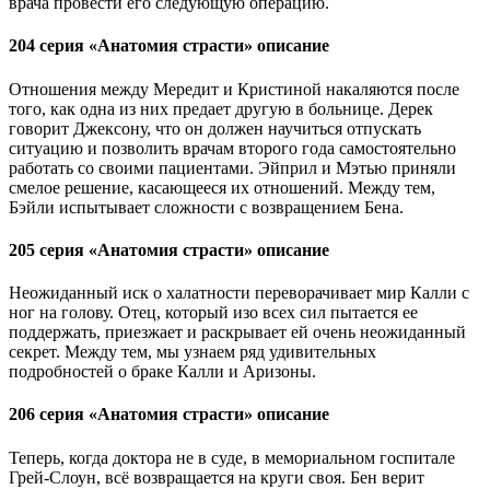
врача провести его следующую операцию.
204 серия «Анатомия страсти» описание
Отношения между Мередит и Кристиной накаляются после
того, как одна из них предает другую в больнице. Дерек
говорит Джексону, что он должен научиться отпускать
ситуацию и позволить врачам второго года самостоятельно
работать со своими пациентами. Эйприл и Мэтью приняли
смелое решение, касающееся их отношений. Между тем,
Бэйли испытывает сложности с возвращением Бена.
205 серия «Анатомия страсти» описание
Неожиданный иск о халатности переворачивает мир Калли с
ног на голову. Отец, который изо всех сил пытается ее
поддержать, приезжает и раскрывает ей очень неожиданный
секрет. Между тем, мы узнаем ряд удивительных
подробностей о браке Калли и Аризоны.
206 серия «Анатомия страсти» описание
Теперь, когда доктора не в суде, в мемориальном госпитале
Грей-Слоун, всё возвращается на круги своя. Бен верит