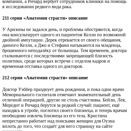
компании, а Ричард вербует сотрудников клиники на помощь
в исследовании редкого вида рака.
211 серия «Анатомия страсти» описание
У Аризоны не задался день, и проблемы обостряются, когда
она консультирует одного из пациентов Келли по возможной
двойной ампутации. Дерек отрекается от своего обещания,
данного Келли, а Джо и Стефани натыкаются на младенца,
брошенного неподалёку от больницы. Тем временем, доктора
сталкиваются с последствиями запрещающей близость
политики, среди которых встречи с отделом кадров и
временная отставка одного из докторов.
212 серия «Анатомия страсти» описание
Доктор Уэббер празднует день рождения, и пока одни врачи
Мемориального госпиталя отмечают знаменательный день
отличной операцией, другие не столь счастливы. Бейли, Лея,
Мередит и Ричард берутся за редкий случай: пациент, ещё
находясь в утробе, поглотил своего близнеца, и теперь врачам
необходимо извлечь близнеца из его тела. Кристина
непрестанно работает над поисками женщин для Оуэна
вплоть до того, что создаёт для него страницу на сайте