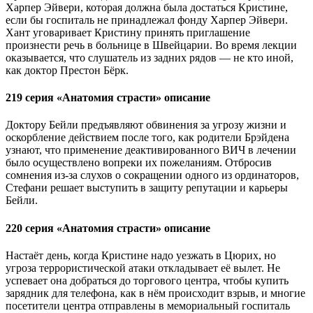
Харпер Эйвери, которая должна была достаться Кристине,
если бы госпиталь не принадлежал фонду Харпер Эйвери.
Хант уговаривает Кристину принять приглашение
произнести речь в больнице в Швейцарии. Во время лекции
оказывается, что слушатель из задних рядов — не кто иной,
как доктор Престон Бёрк.
219 серия «Анатомия страсти» описание
Доктору Бейли предъявляют обвинения за угрозу жизни и
оскорбление действием после того, как родители Брэйдена
узнают, что применение деактивированного ВИЧ в лечении
было осуществлено вопреки их пожеланиям. Отбросив
сомнения из-за слухов о сокращении одного из ординаторов,
Стефани решает выступить в защиту репутации и карьеры
Бейли.
220 серия «Анатомия страсти» описание
Настаёт день, когда Кристине надо уезжать в Цюрих, но
угроза террористической атаки откладывает её вылет. Не
успевает она добраться до торгового центра, чтобы купить
зарядник для телефона, как в нём происходит взрыв, и многие
посетители центра отправлены в мемориальный госпиталь