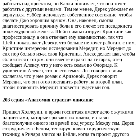
работать над проектом, но Калли понимает, что она хочет
работать с другими вещами. Тем не менее, Дерек убеждает ее
вернуться. Уэббер использует собственное состояние, чтобы
сделать Джо хорошим врачом. Она, наконец, смогла
диагностировать причину боли в его плече: это псевдокиста
поджелудочной железы. Шейн симпатизирует Кристине как
профессионалу, а она отвечает ему взаимностью, так что
Шейн показывает Дереку, что больше не хочет работать с ним.
Кристине интересны исследования Мередит, но Мередит до
сих пор больно из-за слов Кристины. Алекс делает шаг, чтобы
сблизиться с отцом: они вместе играют на гитарах, отец
сообщает Алексу, что у него есть семья во Флориде. К
удивлению Алекса, это не его семья. Леа говорит своим
коллегам, что у нее роман с Аризоной. Дерек говорит
Мередит, что он готов поставить работу на второй план,
чтобы позволить Мередит провести чудесный год.
203 серия «Анатомия страсти» описание
Пришел Хэллоуин, и врачи госпиталя имеют дело с жуткими
пациентами, которые срывают их планы, и ставят
благополучие одного из врачей под угрозу. Между тем, Дерек
сотрудничает с Беном, тестируя новую хирургическую
технику, а Ричард злится на Бэйли, когда та просит другого