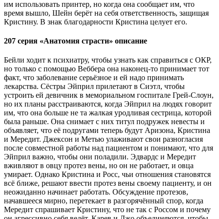
им использовать принтер, но когда она сообщает им, что
время вышло, Шейн берёт на себя ответственность, защищая
Кристину. В знак благодарности Кристина целует его.
207 серия «Анатомия страсти» описание
Бейли ходит к психиатру, чтобы узнать как справиться с ОКР,
но только с помощью Веббера она наконец-то принимает тот
факт, что заболевание серьёзное и ей надо принимать
лекарства. Сёстры Эйприл прилетают в Сиэтл, чтобы
устроить ей девичник в мемориальном госпитале Грей-Слоун,
но их планы расстраиваются, когда Эйприл на людях говорит
им, что она больше не та жалкая уродливая сестрица, которой
была раньше. Она снимает с них титул подружек невесты и
объявляет, что её подругами теперь будут Аризона, Кристина
и Мередит. Джексон и Метью улаживают свои разногласия
после совместной работы над пациентом и понимают, что для
Эйприл важно, чтобы они поладили. Эдвардс и Мередит
вживляют в овцу протез вены, но он не работает, и овца
умирает. Однако Кристина и Росс, чьи отношения становятся
всё ближе, решают ввести протез вены своему пациенту, и он
неожиданно начинает работать. Обсуждение протезов,
начавшееся мирно, перетекает в разгорячённый спор, когда
Мередит спрашивает Кристину, что не так с Россом и почему
он агрессивно себя ведёт. Карев и Джо объединяются, чтобы