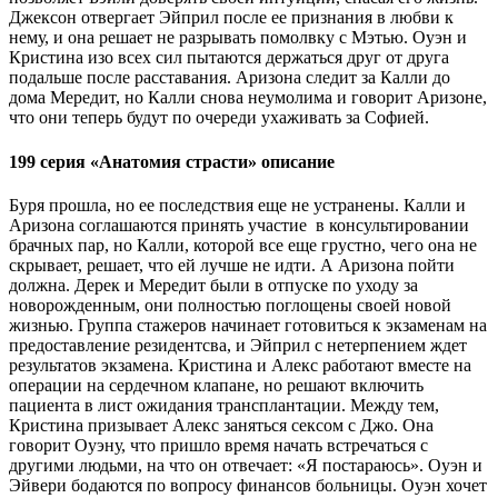
Джексон отвергает Эйприл после ее признания в любви к
нему, и она решает не разрывать помолвку с Мэтью. Оуэн и
Кристина изо всех сил пытаются держаться друг от друга
подальше после расставания. Аризона следит за Калли до
дома Мередит, но Калли снова неумолима и говорит Аризоне,
что они теперь будут по очереди ухаживать за Софией.
199 серия «Анатомия страсти» описание
Буря прошла, но ее последствия еще не устранены. Калли и
Аризона соглашаются принять участие в консультировании
брачных пар, но Калли, которой все еще грустно, чего она не
скрывает, решает, что ей лучше не идти. А Аризона пойти
должна. Дерек и Мередит были в отпуске по уходу за
новорожденным, они полностью поглощены своей новой
жизнью. Группа стажеров начинает готовиться к экзаменам на
предоставление резидентсва, и Эйприл с нетерпением ждет
результатов экзамена. Кристина и Алекс работают вместе на
операции на сердечном клапане, но решают включить
пациента в лист ожидания трансплантации. Между тем,
Кристина призывает Алекс заняться сексом с Джо. Она
говорит Оуэну, что пришло время начать встречаться с
другими людьми, на что он отвечает: «Я постараюсь». Оуэн и
Эйвери бодаются по вопросу финансов больницы. Оуэн хочет