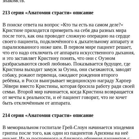
знакомств.
213 серия «Анатомия страсти» описание
В поиске ответа на вопрос «Кто ты есть на самом деле?»
Кристине приходится примерить на себя два разных мира
после того, как она проводит сложную операцию на сердце
своего пациента, подключённого к дыхательному аппарату и
парализованного ниже шеи. В первом мире пациент решает,
что его надо отключить от аппарата искусственного дыхания,
и это заставляет Кристину понять, что они с Оуэном
разбрасываются своей любовью. Показывается будущее, где
Кристина выходит замуж за Оуэна, они съезжаются, заводят
собаку, рожают первенца, ожидают рождения второго
ребёнка, и Росси выигрывает медицинскую награду Харпер
Эйвери вместо Кристины, которая бросила работу ради своей
семьи. Второй мир начинается, когда Кристина возвращается
от мечты к реальности, и её пациент говорит, что не хочет
быть отключённым от аппарата.
214 серия «Анатомия страсти» описание
В мемориальном госпитале Грей-Слоун начинается эпидемия
гриппа после того, как один из пациентов Аризоны на неё
чихает. Из-за постоянного и близкого общения пациентов с