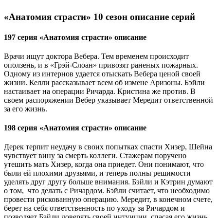
«Анатомия страсти» 10 сезон описание серий
197 серия «Анатомия страсти» описание
Врачи ищут доктора Вебера. Тем временем происходит
оползень, и в «Грэй-Слоан» привозят раненых пожарных.
Одному из интернов удается отыскать Вебера ценой своей
жизни. Келли рассказывает всем об измене Аризоны. Бэйли
настаивает на операции Ричарда. Кристина же против. В
своем распоряжении Вебер указывает Мередит ответственной
за его жизнь.
198 серия «Анатомия страсти» описание
Дерек терпит неудачу в своих попытках спасти Хизер, Шейна
чувствует вину за смерть коллеги. Стажерам поручено
утешить мать Хизер, когда она приедет. Они понимают, что
были ей плохими друзьями, и теперь полны решимости
уделять друг другу больше внимания. Бэйли и Кэтрин думают
о том, что делать с Ричардом. Бэйли считает, что необходимо
провести рискованную операцию. Мередит, в конечном счете,
берет на себя ответственность по уходу за Ричардом и
позволяет Бэйли доверять своей интуиции, спасая его жизнь.