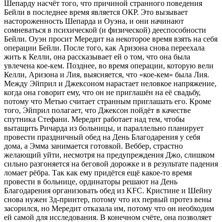
Шепарду насчёт того, что причиной странного поведения
Бейли в последнее время является ОКР. Это вызывает
настороженность Шепарда и Оуэна, и они начинают
сомневаться в психической (и физической) дееспособности
Бейли. Оуэн просит Мередит на некоторое время взять на себя
операции Бейли. После того, как Аризона снова переехала
жить к Келли, она рассказывает ей о том, что она была
увлечена кое-кем. Позднее, во время операции, которую вели
Келли, Аризона и Лия, выясняется, что «кое-кем» была Лия.
Между Эйприл и Джексоном нарастает неловкое напряжение,
когда она говорит ему, что он не приглашён на её свадьбу,
потому что Метью считает странным приглашать его. Кроме
того, Эйприл полагает, что Джексон пойдёт в качестве
спутника Стефани. Мередит работает над тем, чтобы
вытащить Ричарда из больницы, и параллельно планирует
провести праздничный обед на День Благодарения у себя
дома, а Эмма занимается готовкой. Веббер, страстно
желающий уйти, несмотря на предупреждения Джо, слишком
сильно разгоняется на беговой дорожке и в результате падения
ломает рёбра. Так как ему придётся ещё какое-то время
провести в больнице, ординаторы решают на День
Благодарения организовать обед из KFC. Кристине и Шейну
снова нужен 3д-принтер, потому что их первый протез вены
засорился, но Мередит отказала им, потому что он необходим
ей самой для исследования. В конечном счёте, она позволяет