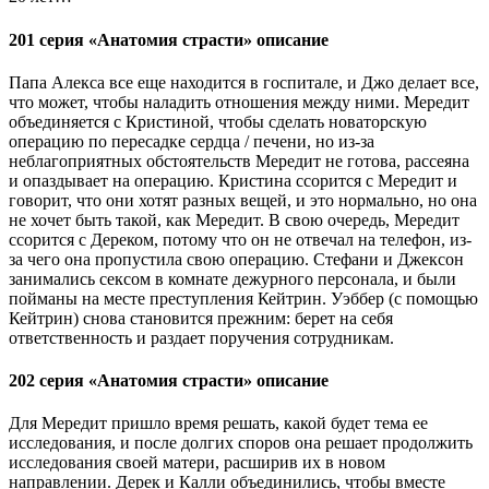
201 серия «Анатомия страсти» описание
Папа Алекса все еще находится в госпитале, и Джо делает все,
что может, чтобы наладить отношения между ними. Мередит
объединяется с Кристиной, чтобы сделать новаторскую
операцию по пересадке сердца / печени, но из-за
неблагоприятных обстоятельств Мередит не готова, рассеяна
и опаздывает на операцию. Кристина ссорится с Мередит и
говорит, что они хотят разных вещей, и это нормально, но она
не хочет быть такой, как Мередит. В свою очередь, Мередит
ссорится с Дереком, потому что он не отвечал на ​​телефон, из-
за чего она пропустила свою операцию. Стефани и Джексон
занимались сексом в комнате дежурного персонала, и были
пойманы на месте преступления Кейтрин. Уэббер (с помощью
Кейтрин) снова становится прежним: берет на себя
ответственность и раздает поручения сотрудникам.
202 серия «Анатомия страсти» описание
Для Мередит пришло время решать, какой будет тема ее
исследования, и после долгих споров она решает продолжить
исследования своей матери, расширив их в новом
направлении. Дерек и Калли объединились, чтобы вместе