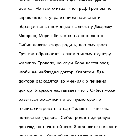
Бейтса. Мэттью считает, что граф Грэнтэм не
справляется с управлением поместья и
обращается за помощью к адвокату Джорджу
Мюррею; Мэри обижается на него за это.
Сибил должна скоро родить, поэтому граф
Грэнтэм обращается к знаменитому акушеру
Филиппу Травелу, но леди Кора настаивает,
чтобы её наблюдал доктор Кларксон. Два
доктора расходятся во мнениях о лечении:
доктор Кларксон настаивает, что у Сибил может
развиться эклампсия и её нужно срочно
госпитализировать, а сэр Филипп — что она
полностью здорова. Сибил рожает здоровую
девочку, но ночью ей самой становится плохо и
она умирает. Кора обвиняет мужа в смерти