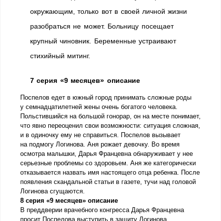
окружающим, только вот в своей личной жизни
разобраться не может. Больницу посещает
крупный чиновник. Беременные устраивают
стихийный митинг.
7 серия «9 месяцев» описание
Поспелов едет в южный город принимать сложные роды
у семнадцатилетней жены очень богатого человека.
Польстившийся на большой гонорар, он на месте понимает,
что явно переоценил свои возможности: ситуация сложная,
и в одиночку ему не справиться. Поспелов вызывает
на подмогу Логинова. Аня рожает девочку. Во время
осмотра малышки, Дарья Францевна обнаруживает у нее
серьезные проблемы со здоровьем. Аня же категорически
отказывается назвать имя настоящего отца ребенка. После
появления скандальной статьи в газете, тучи над головой
Логинова сгущаются.
8 серия «9 месяцев» описание
В преддверии врачебного конгресса Дарья Францевна
просит Поспелова выступить в защиту Логинова