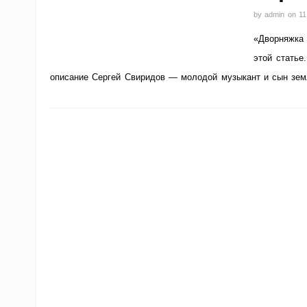
by
admin
on
11
«Дворняжка 
этой статье
описание Сергей Свиридов — молодой музыкант и сын зе