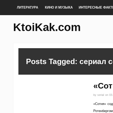
ЛИТЕРАТУРА
КИНО И МУЗЫКА
ИНТЕРЕСНЫЕ ФАК
KtoiKak.com
Posts Tagged: сериал 
«Сот
by
serial
on
03
«Сотня» сод
Ротенбергом