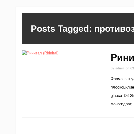
Posts Tagged: противо
Рини
by
admin
on
03
Форма выпус
плоскоцилинд
glauca D3 2
моногидрат,