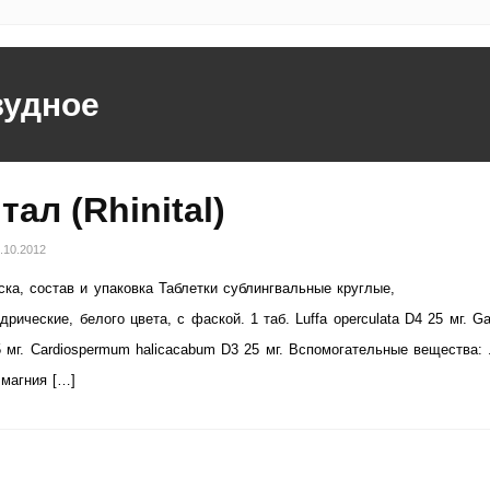
зудное
тал (Rhinital)
.10.2012
ка, состав и упаковка Таблетки сублингвальные круглые,
рические, белого цвета, с фаской. 1 таб. Luffa operculata D4 25 мг. Ga
5 мг. Cardiospermum halicacabum D3 25 мг. Вспомогательные вещества:
 магния […]