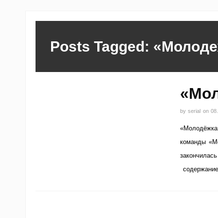
Posts Tagged: «Молоде
«Мол
by
serial
on
08
«Молодёжка
команды «М
закончилась
содержание