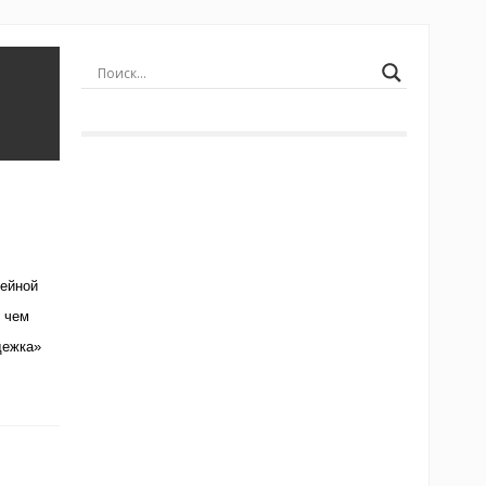
ейной
 чем
дежка»